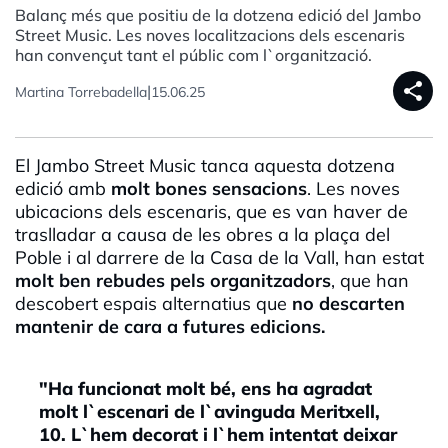
Balanç més que positiu de la dotzena edició del Jambo
Street Music. Les noves localitzacions dels escenaris
han convençut tant el públic com l`organització.
share
|
Martina Torrebadella
15.06.25
El Jambo Street Music tanca aquesta dotzena
edició amb
molt bones sensacions
. Les noves
ubicacions dels escenaris, que es van haver de
traslladar a causa de les obres a la plaça del
Poble i al darrere de la Casa de la Vall, han estat
molt ben rebudes pels organitzadors
, que han
descobert espais alternatius que
no descarten
mantenir de cara a futures edicions.
"Ha funcionat molt bé, ens ha agradat
molt l`escenari de l`avinguda Meritxell,
10. L`hem decorat i l`hem intentat deixar