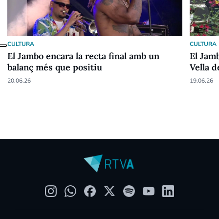
CULTURA
CULTURA
El Jambo encara la recta final amb un
El Jam
balanç més que positiu
Vella 
20.06.26
19.06.26