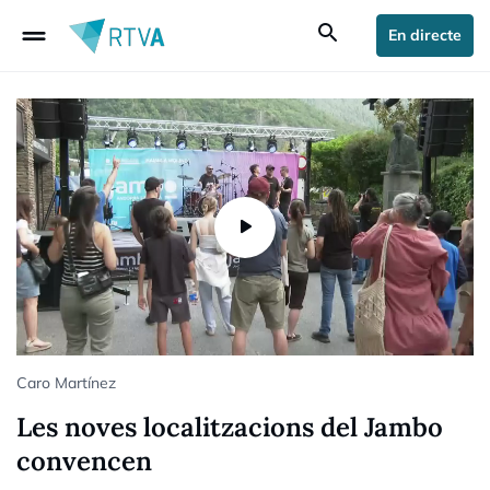
drag_handle
search
En directe
Caro Martínez
Les noves localitzacions del Jambo
convencen