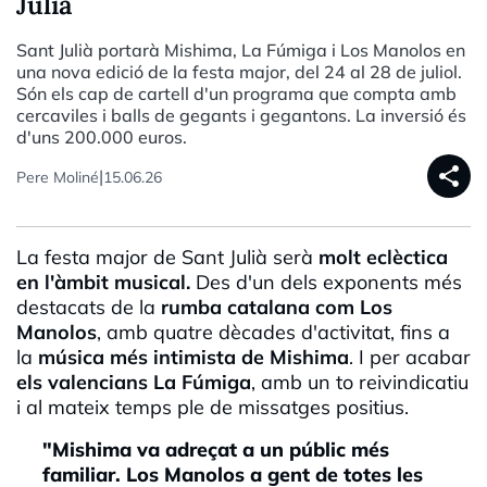
Julià
Sant Julià portarà Mishima, La Fúmiga i Los Manolos en
una nova edició de la festa major, del 24 al 28 de juliol.
Són els cap de cartell d'un programa que compta amb
cercaviles i balls de gegants i gegantons. La inversió és
d'uns 200.000 euros.
share
|
Pere Moliné
15.06.26
La festa major de Sant Julià serà
molt eclèctica
en l'àmbit musical.
Des d'un dels exponents més
destacats de la
rumba catalana com Los
Manolos
, amb quatre dècades d'activitat, fins a
la
música més intimista de Mishima
. I per acabar
els valencians La Fúmig
a
, amb un to reivindicatiu
i al mateix temps ple de missatges positius.
"Mishima va adreçat a un públic més
familiar. Los Manolos a gent de totes les