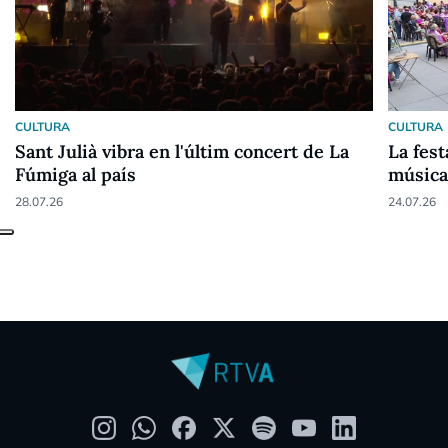
CULTURA
CULTURA
Sant Julià vibra en l'últim concert de La
La fes
Fúmiga al país
música,
28.07.26
24.07.26