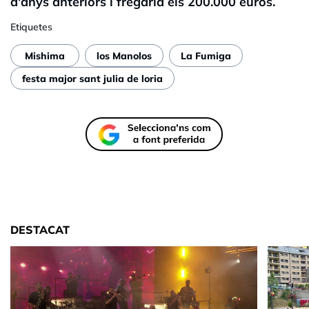
d'anys anteriors i fregaria els 200.000 euros.
Etiquetes
Mishima
los Manolos
La Fumiga
festa major sant julia de loria
DESTACAT