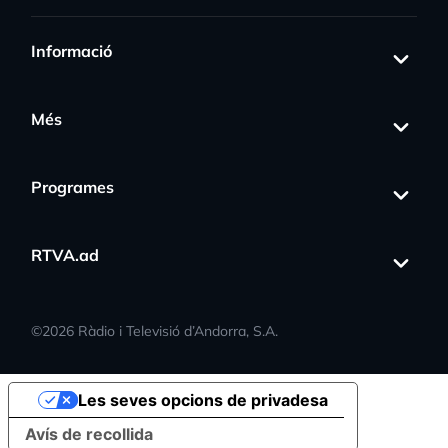
Informació
Més
Programes
RTVA.ad
©
2026
Ràdio i Televisió d’Andorra, S.A.
Les seves opcions de privadesa
Avís de recollida