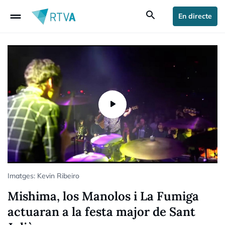
drag_handle
search
En directe
Imatges: Kevin Ribeiro
Mishima, los Manolos i La Fumiga
actuaran a la festa major de Sant