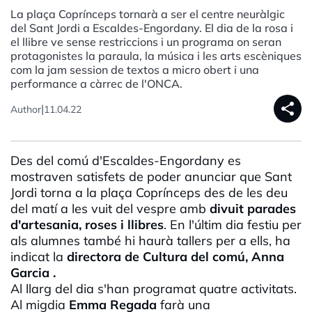
La plaça Coprínceps tornarà a ser el centre neuràlgic
del Sant Jordi a Escaldes-Engordany. El dia de la rosa i
el llibre ve sense restriccions i un programa on seran
protagonistes la paraula, la música i les arts escèniques
com la jam session de textos a micro obert i una
performance a càrrec de l'ONCA.
share
|
Author
11.04.22
Des del comú d'Escaldes-Engordany es
mostraven satisfets de poder anunciar que Sant
Jordi torna a la plaça Coprínceps des de les deu
del matí a les vuit del vespre amb
divuit parades
d'artesania, roses i llibres
. En l'últim dia festiu per
als alumnes també hi haurà tallers per a ells, ha
indicat la
directora de Cultura del comú, Anna
Garcia .
Al llarg del dia s'han programat quatre activitats.
Al migdia
Emma Regada
farà una