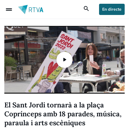
drag_handle
search
En directe
El Sant Jordi tornarà a la plaça
Coprínceps amb 18 parades, música,
paraula i arts escèniques