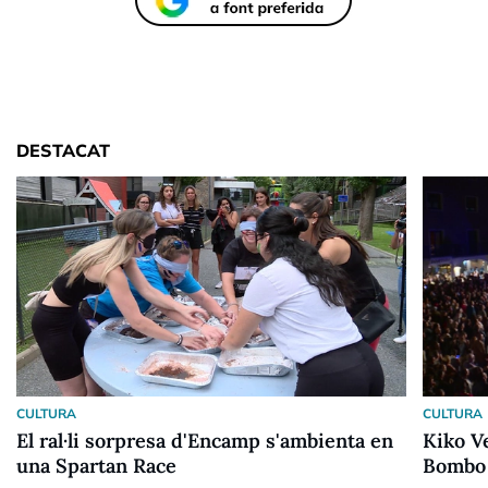
DESTACAT
CULTURA
CULTURA
El ral·li sorpresa d'Encamp s'ambienta en
Kiko V
una Spartan Race
Bombo 