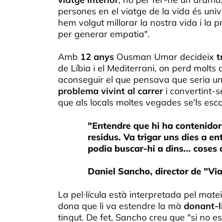
persones en el viatge de la vida és uni
hem volgut millorar la nostra vida i la 
per generar empatia".
Amb
12 anys
Ousman Umar decideix
t
de Líbia i el Mediterrani, on perd molt
aconseguir el que pensava que seria una
problema vivint al carrer
i convertint-s
que als locals moltes vegades se'ls esc
"Entendre que hi ha contenidors
residus. Va trigar uns dies a e
podia buscar-hi a dins... coses
Daniel Sancho, director de "Via
La pel·lícula està interpretada pel mat
dona que li va estendre la mà
donant-l
tingut. De fet, Sancho creu que "si no e