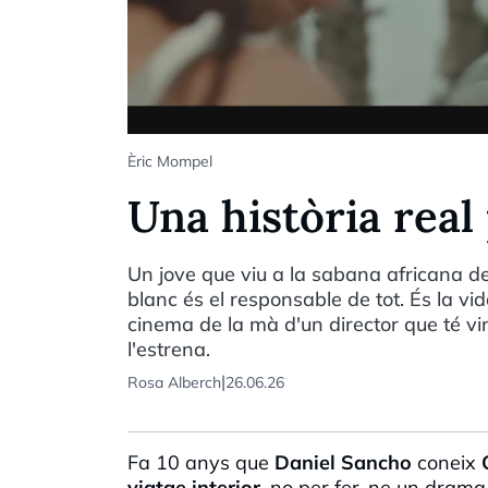
Èric Mompel
Una història real
Un jove que viu a la sabana africana dec
blanc és el responsable de tot. És la vi
cinema de la mà d'un director que té v
l'estrena.
|
Rosa Alberch
26.06.26
Fa 10 anys que
Daniel Sancho
coneix
viatge interior
, no per fer-ne un drama