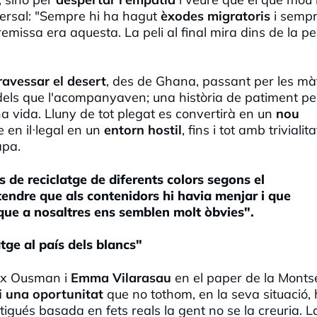
versal: "Sempre hi ha hagut
èxodes migratoris
i semp
premissa era aquesta. La peli al final mira dins de la p
ravessar el desert
, des de Ghana, passant per les mà
s dels que l'acompanyaven; una història de patiment pe
 vida. Lluny de tot plegat es convertirà en un
nou
e en il·legal en un
entorn hostil
, fins i tot amb trivialita
apa.
 de reciclatge de diferents colors segons el
ntendre que als contenidors hi havia menjar i que
 que a nosaltres ens semblen molt òbvies".
tge al país dels blancs"
eix Ousman i
Emma Vilarasau
en el paper de la Montse
i una oportunitat
que no tothom, en la seva situació,
stigués basada en fets reals la gent no se la creuria. L