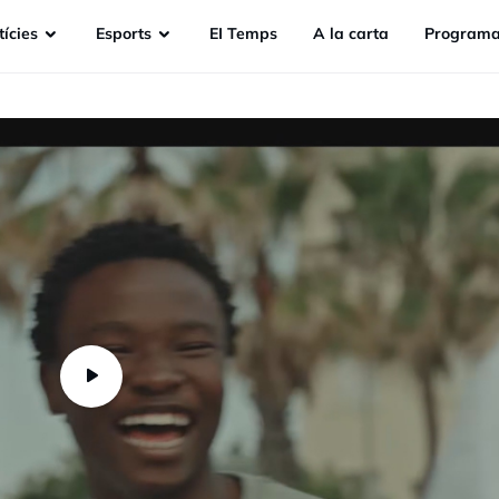
ícies
Esports
EI Temps
A la carta
Programa