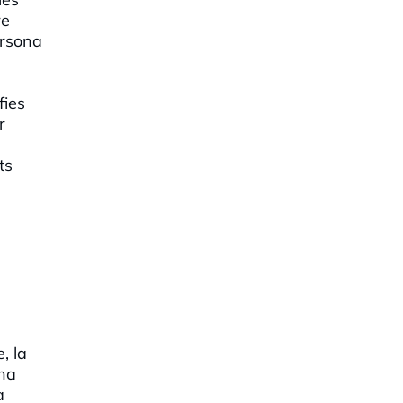
re
ersona
fies
r
ts
, la
 ha
a