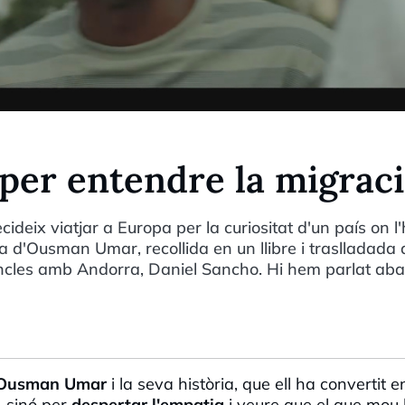
 per entendre la migrac
ideix viatjar a Europa per la curiositat d'un país on 
da d'Ousman Umar, recollida en un llibre i traslladada 
incles amb Andorra, Daniel Sancho. Hi hem parlat ab
Ousman Umar
i la seva història, que ell ha convertit e
, sinó per
despertar l'empatia
i veure que el que mou 