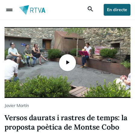
drag_handle
search
En directe
Javier Martín
Versos daurats i rastres de temps: la
proposta poètica de Montse Cobo