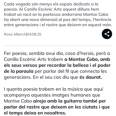
Cada vegada són menys els espais dedicats a la
poesia. Al Canillo Escènic Arts aquest dilluns hem
trobat un racó on la poetessa andorrana Montse Cobo
ha obert una nova dimensió al pas del temps, l’herència
entre generacions i el rastre que deixem en aquest món.
share
|
Rosa Alberch
04.08.25
Fer poesia, sembla avui dia, cosa d’herois, però a
Canillo Escènic Arts trobem
a Montse Cobo, amb
els seus versos per recordar la bellesa i el poder
de la paraula
per parlar del fil que connecta les
generacions. En el seu cas diu que
és daurat.
I quanta poesia trobem en la música que aquí
acompanya aquestes imatges humanes que
Montse Cobo
aireja amb la guitarra també per
parlar del rastre que deixem en les ciutats i que
el temps deixa en nosaltres.