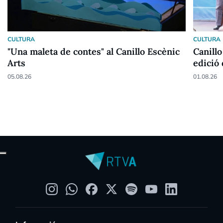
CULTURA
CULTURA
"Una maleta de contes" al Canillo Escènic
Canillo
Arts
edició 
05.08.26
01.08.26