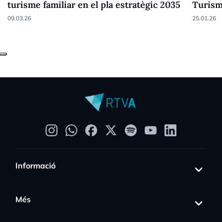
turisme familiar en el pla estratègic 2035
Turisme
innova
09.03.26
25.01.26
Informació
Més