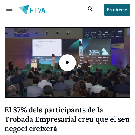
drag_handle
search
En directe
El 87% dels participants de la
Trobada Empresarial creu que el seu
negoci creixerà