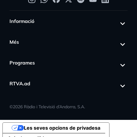
Informació
Més
Programes
RTVA.ad
©
2026
Ràdio i Televisió d’Andorra, S.A.
Les seves opcions de privadesa