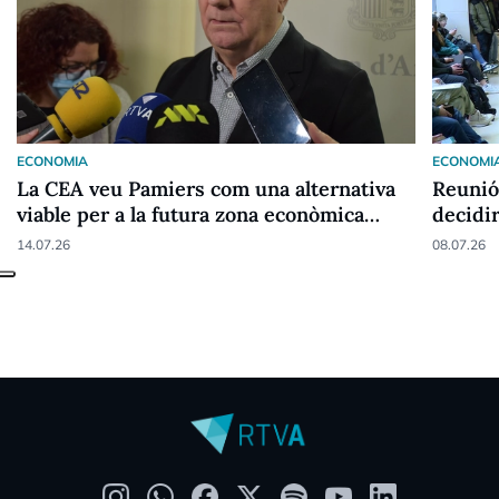
ECONOMIA
ECONOMI
La CEA veu Pamiers com una alternativa
Reunió 
viable per a la futura zona econòmica
decidir
especial
14.07.26
08.07.26