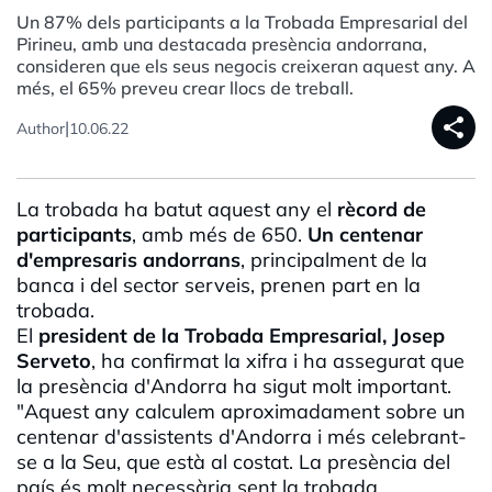
Un 87% dels participants a la Trobada Empresarial del
Pirineu, amb una destacada presència andorrana,
consideren que els seus negocis creixeran aquest any. A
més, el 65% preveu crear llocs de treball.
share
|
Author
10.06.22
La trobada ha batut aquest any el
rècord de
participants
, amb més de 650.
Un centenar
d'empresaris andorrans
, principalment de la
banca i del sector serveis, prenen part en la
trobada.
El
president de la Trobada Empresarial, Josep
Serveto
, ha confirmat la xifra i ha assegurat que
la presència d'Andorra ha sigut molt important.
"Aquest any calculem aproximadament sobre un
centenar d'assistents d'Andorra i més celebrant-
se a la Seu, que està al costat. La presència del
país és molt necessària sent la trobada