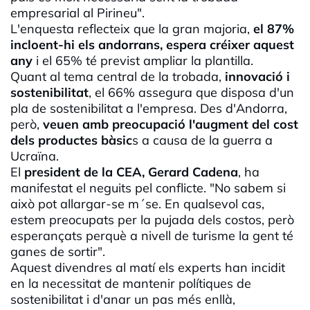
empresarial al Pirineu".
L'enquesta reflecteix que la gran majoria,
el 87%
incloent-hi els andorrans, espera créixer aquest
any
i el 65% té previst ampliar la plantilla.
Quant al tema central de la trobada,
innovació i
sostenibilitat
, el 66% assegura que disposa d'un
pla de
sostenibilitat
a l'empresa. Des d'Andorra,
però,
veuen amb preocupació l'augment del cost
dels productes bàsic
s a causa de la guerra a
Ucraïna.
El
president de la CEA, Gerard Cadena
, ha
manifestat el neguits pel conflicte. "No sabem si
això pot allargar-se m´se. En qualsevol cas,
estem preocupats per la pujada dels costos, però
esperançats perquè a nivell de turisme la gent té
ganes de sortir".
Aquest divendres al matí els experts han incidit
en la necessitat de mantenir polítiques de
sostenibilitat
i d'anar un pas més enllà,