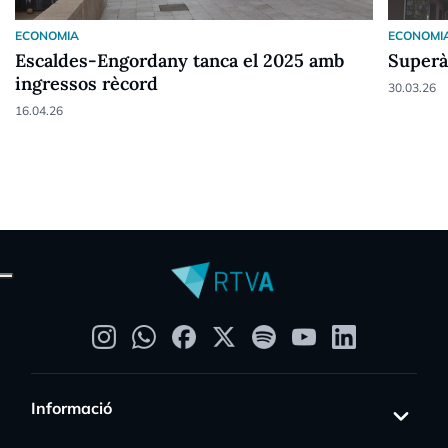
ECONOMIA
ECONOMI
Escaldes-Engordany tanca el 2025 amb
Superàv
ingressos rècord
30.03.26
16.04.26
Informació