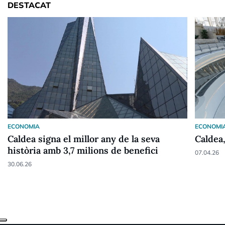
DESTACAT
ECONOMIA
ECONOMI
Caldea signa el millor any de la seva
Caldea
història amb 3,7 milions de benefici
07.04.26
30.06.26