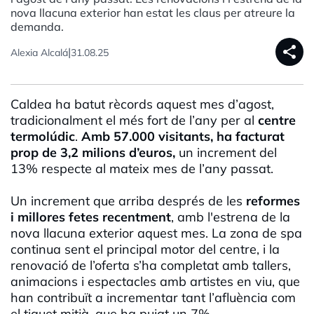
nova llacuna exterior han estat les claus per atreure la
demanda.
share
|
Alexia Alcalá
31.08.25
Caldea ha batut rècords aquest mes d’agost,
tradicionalment el més fort de l’any per al
centre
termolúdic
.
Amb 57.000 visitants, ha facturat
prop de 3,2 milions d’euros,
un increment del
13% respecte al mateix mes de l’any passat.
Un increment que arriba després de les
reformes
i millores fetes recentmen
t
, amb l'estrena de la
nova llacuna exterior aquest mes. La zona de spa
continua sent el principal motor del centre, i la
renovació de l’oferta s’ha completat amb tallers,
animacions i espectacles amb artistes en viu, que
han contribuït a incrementar tant l’afluència com
el tiquet mitjà, que ha pujat un 7%.