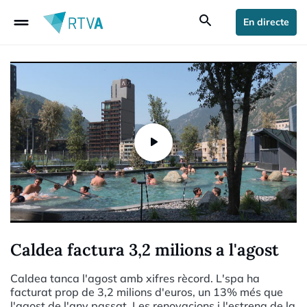
drag_handle
search
En directe
Caldea factura 3,2 milions a l'agost
Caldea tanca l'agost amb xifres rècord. L'spa ha
facturat prop de 3,2 milions d'euros, un 13% més que
l'agost de l'any passat. Les renovacions i l'estrena de la