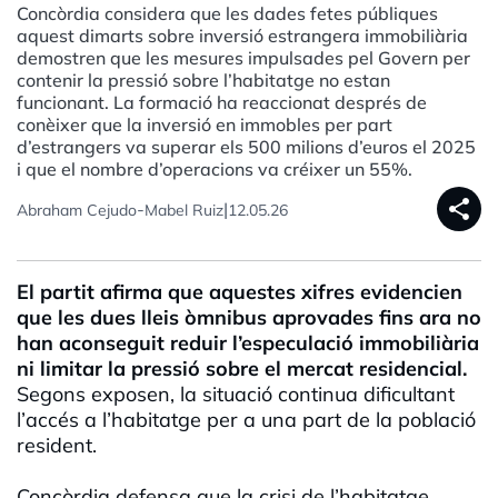
Concòrdia considera que les dades fetes públiques
aquest dimarts sobre inversió estrangera immobiliària
demostren que les mesures impulsades pel Govern per
contenir la pressió sobre l’habitatge no estan
funcionant. La formació ha reaccionat després de
conèixer que la inversió en immobles per part
d’estrangers va superar els 500 milions d’euros el 2025
i que el nombre d’operacions va créixer un 55%.
share
-
|
Abraham Cejudo
Mabel Ruiz
12.05.26
El partit afirma que aquestes xifres evidencien
que les dues lleis òmnibus aprovades fins ara no
han aconseguit reduir l’especulació immobiliària
ni limitar la pressió sobre el mercat residencial.
Segons exposen, la situació continua dificultant
l’accés a l’habitatge per a una part de la població
resident.
Concòrdia defensa que la crisi de l’habitatge