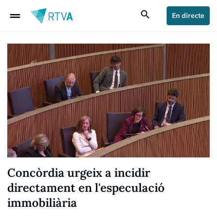
drag_handle
search
En directe
Concòrdia urgeix a incidir
directament en l'especulació
immobiliària