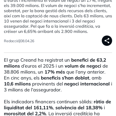
d'euros i incrementa el volum de negoci un 17%, fregant
els 39.000 milions. El volum de negoci s'ha incrementat,
sobretot, per la bona gestió dels recursos dels clients,
així com la captació de nous clients. Dels 63 milions, uns
10 venen del negoci internacional i 3 del negoci
assegurador. Pel que fa a la inversió creditícia, va
créixer un 6,65% arribant als 2.900 milions.
share
|
Redacció
08.04.26
El grup Creand ha registrat un
benefici de 63,2
milions
d’euros el 2025 i un
volum de negoci
de
38.806 milions, un
17% més
que l’any anterior.
En cinc anys, els
beneficis s’han doblat
, amb
10,6 milions
provinents del
negoci internacional
i
3 milions de l’assegurador.
Els indicadors financers continuen sòlids:
ràtio de
liquiditat del 161,11%
,
solvència del 18,38%
i
morositat del 2,2%
. La inversió creditícia ha