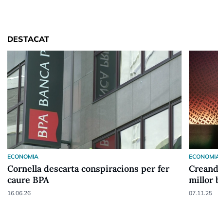
DESTACAT
ECONOMIA
ECONOMI
Cornella descarta conspiracions per fer
Creand
caure BPA
millor
16.06.26
07.11.25