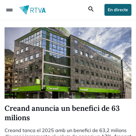
drag_handle
search
En directe
Creand anuncia un benefici de 63
milions
Creand tanca el 2025 amb un benefici de 63,2 milions