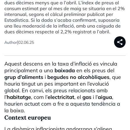
dues dècimes menys que a l’abril. L’índex de preus al
consum estimat per al mes de maig se situaria en el 2%
interanual, segons el càlcul preliminar publicat per
Estadística. Si la dada s’acaba confirmant, suposaria
una lleu moderació de la inflació, amb una caiguda de
dues dècimes respecte al 2,2% registrat a l’abril.
share
|
Author
02.06.25
Aquest descens en la taxa d’inflació es vincula
principalment a una
baixada
en els preus del
grup d’aliments
i
begudes no alcohòliques
, que
hauria tingut un pes important en l’evolució
global. En canvi, els preus relacionats amb
l’
habitatge
, com l’
electricitat
, el
gas
i l’
aigua
,
haurien actuat com a fre a aquesta tendència a
la baixa.
Context europeu
La dinàmica inflacionista andorrana s’alinea