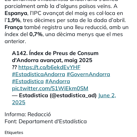
parcialment amb la d’alguns països veïns. A
Espanya
, l’IPC avançat del maig es col·loca en
l’
1,9%
, tres dècimes per sota de la dada d’abril.
França
també registra una lleu reducció, amb un
índex del
0,7%
, una dècima menys que el mes
anterior.
A142. Índex de Preus de Consum
d'Andorra avançat, maig 2025
??
https://t.co/b6ekdEvYHF
#EstadisticaAndorra
#GovernAndorra
#Estadistica
#Andorra
pic.twitter.com/S1WiEkm0SM
— Estadistica (@estadistica_ad)
June 2,
2025
Informa: Redacció
Font: Departament d'Estadística
Etiquetes