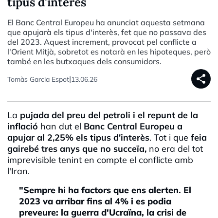
tipus d'interès
El Banc Central Europeu ha anunciat aquesta setmana
que apujarà els tipus d'interès, fet que no passava des
del 2023. Aquest increment, provocat pel conflicte a
l'Orient Mitjà, sobretot es notarà en les hipoteques, però
també en les butxaques dels consumidors.
share
|
Tomàs Garcia Espot
13.06.26
La
pujada del preu del petroli i el repunt de la
inflació
han dut el
Banc Central Europeu a
apujar al 2,25% els tipus d'interès
. Tot i que
feia
gairebé tres anys que no succeïa,
no era del tot
imprevisible tenint en compte el conflicte amb
l'Iran.
"Sempre hi ha factors que ens alerten. El
2023 va arribar fins al 4% i es podia
preveure: la guerra d'Ucraïna, la crisi de