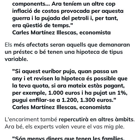
components... Ara teníem un altre cop
inflació de costos provocada per aquesta
guerra i la pujada del petroli i, per tant,
era qüestió de temps."
Carles Martínez Illescas, economista
Els
més afectats seran aquells que demanaran
un préstec o bé tenen una hipoteca de tipus
variable.
"Si aquest euríbor puja, quan passa un
any i et revisen la hipoteca és possible que
la teva quota, si ara mateix estàs pagant,
per exemple, 1.000 euros i ha pujat un 1%,
pugui enfilar-se a 1.200, 1.300 euros."
Carles Martínez Illescas, economista
L'encariment també
repercutirà en altres àmbits
.
Ara bé, els experts volen veure el vas mig ple.
"Són menys diners que tenen les famílies,