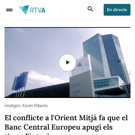
drag_handle
search
En directe
Imatges: Kevin Ribeiro
El conflicte a l'Orient Mitjà fa que el
Banc Central Europeu apugi els