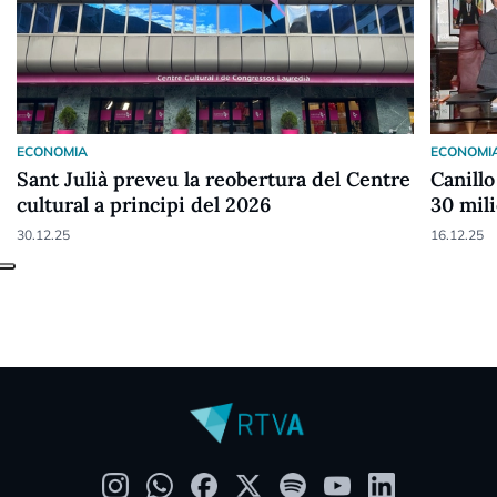
ECONOMIA
ECONOMI
Sant Julià preveu la reobertura del Centre
Canill
cultural a principi del 2026
30 mil
inversi
30.12.25
16.12.25