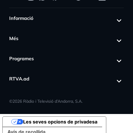
Informació
Més
Programes
RTVA.ad
©
2026
Ràdio i Televisió d’Andorra, S.A.
Les seves opcions de privadesa
Avís de recollida