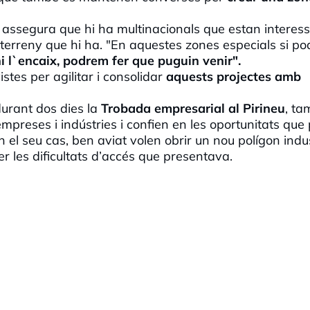
, assegura que hi ha multinacionals que estan interes
 terreny que hi ha. "En aquestes zones especials si p
-hi l`encaix, podrem fer que puguin venir".
stes per agilitar i consolidar
aquests projectes amb
 durant dos dies la
Trobada empresarial al Pirineu
, ta
mpreses i indústries i confien en les oportunitats que
En el seu cas, ben aviat volen obrir un nou polígon indus
r les dificultats d’accés que presentava.