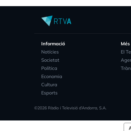
Informació
Més
Notícies
EI T
Societat
Age
Política
Tràn
Economia
Cultura
Esports
©
2026
Ràdio i Televisió d’Andorra, S.A.
A