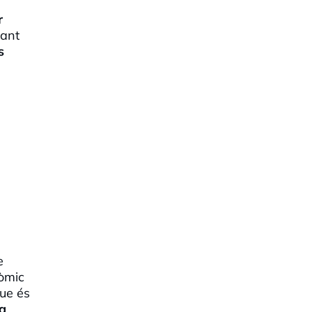
r
sant
s
e
nòmic
ue és
a