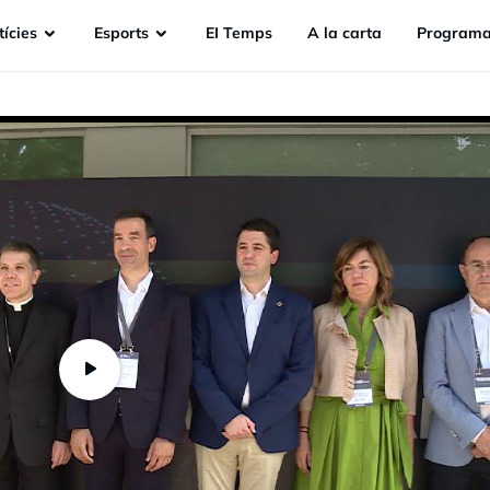
ícies
Esports
EI Temps
A la carta
Programa