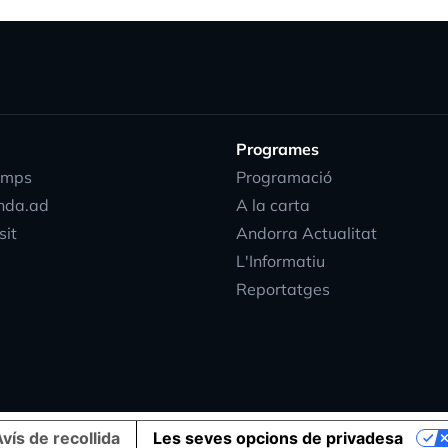
Programes
emps
Programació
nda.ad
A la carta
sit
Andorra Actualitat
L'Informatiu
Reportatges
vís de recollida
Les seves opcions de privadesa