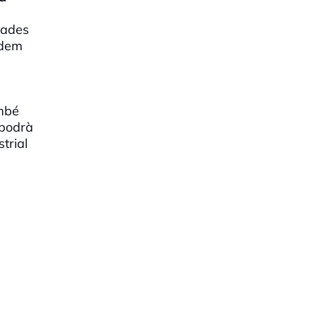
sades
odem
mbé
 podrà
trial