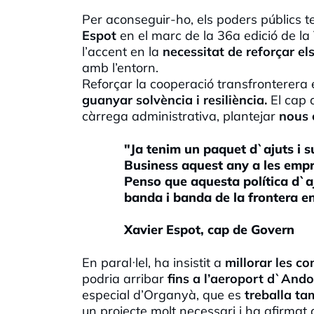
Per aconseguir-ho, els poders públics 
Espot
en el marc de la 36a edició de la
l’accent en la
necessitat de reforçar els
amb l’entorn.
Reforçar la cooperació transfronterera 
guanyar solvència i resiliència.
El cap 
càrrega administrativa, plantejar
nous 
"Ja tenim un paquet d`ajuts i 
Business aquest any a les empre
Penso que aquesta política d`a
banda i banda de la frontera en
Xavier Espot, cap de Govern
En paral·lel, ha insistit a
millorar les co
podria arribar
fins a l’aeroport d`Ando
especial d’Organyà, que es
treballa t
un projecte molt necessari i ha afirm