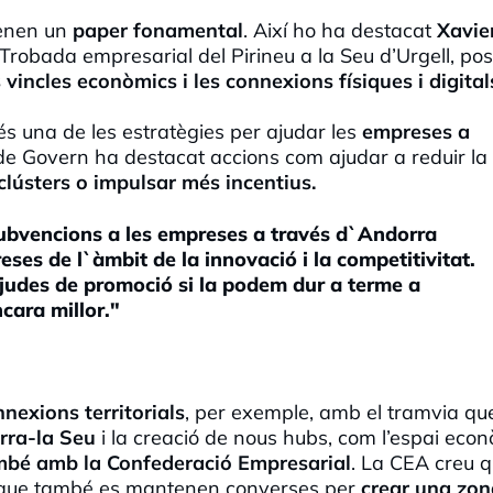
tenen un
paper fonamental
. Així ho ha destacat
Xavie
 Trobada empresarial del Pirineu a la Seu d’Urgell, po
 vincles econòmics i les connexions físiques i digital
és una de les estratègies per ajudar les
empreses a
de Govern ha destacat accions com ajudar a reduir la
clústers o impulsar més incentius.
subvencions a les empreses a través d`Andorra
ses de l`àmbit de la innovació i la competitivitat.
judes de promoció si la podem dur a terme a
cara millor."
nnexions territorials
, per exemple, amb el tramvia qu
rra-la Seu
i la creació de nous hubs, com l’espai eco
ambé amb la Confederació Empresarial
. La CEA creu q
at que també es mantenen converses per
crear una zon