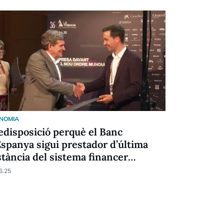
NOMIA
ECONOMIA
edisposició perquè el Banc
El paper 
Espanya sigui prestador d’última
context in
stància del sistema financer
12.06.25
dorrà
6.25