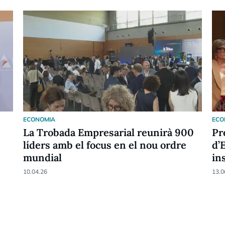
ECONOMIA
ECO
La Trobada Empresarial reunirà 900
Pr
líders amb el focus en el nou ordre
d’
mundial
in
an
10.04.26
13.0