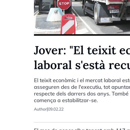
Jover: "El teixit 
laboral s'està re
El teixit econòmic i el mercat laboral e
asseguren des de l'executiu, tot apunt
respecte dels darrers dos anys. També h
comença a estabilitzar-se.
|
Author
09.02.22