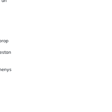
a un
 prop
 estan
.
 menys