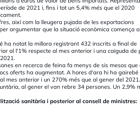
lions d'euros de valor de béns importats. Represent
ríode de 2021 i, fins i tot un 5,4% més que el 2020
micament.
fres, així com la lleugera pujada de les exportacions
, per argumentar que la situació econòmica comença a
a notat la millora registrant 432 inscrits a final de
ior al l'1% respecte al mes anterior i una caiguda de
 2021.
ones en recerca de feina fa menys de sis mesos que
llocs oferts ha augmentat. A hores d'ara hi ha gairebé
al mes anterior i un 270% més que al gener del 2021
oluntària, al gener el van rebre 34 persones. Un 2,9%
zació sanitària i posterior al consell de ministres: