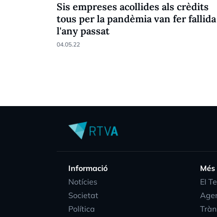
Sis empreses acollides als crèdits
tous per la pandèmia van fer fallida
l'any passat
04.05.22
Informació
Més
Notícies
EI T
Societat
Age
Política
Tràn