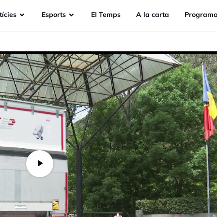
ícies
Esports
EI Temps
A la carta
Programa