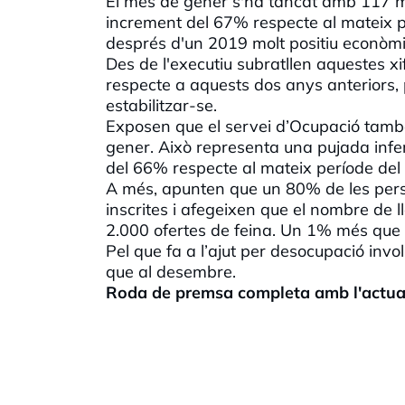
El mes de gener s'ha tancat amb 117 mi
increment del 67% respecte al mateix pe
després d'un 2019 molt positiu econò
Des de l'executiu subratllen aquestes xi
respecte a aquests dos anys anteriors
estabilitzar-se.
Exposen que el servei d’Ocupació també h
gener. Això representa una pujada infer
del 66% respecte al mateix període del
A més, apunten que un 80% de les pers
inscrites i afegeixen que el nombre de 
2.000 ofertes de feina. Un 1% més que 
Pel que fa a l’ajut per desocupació inv
que al desembre.
Roda de premsa completa amb l'actualit