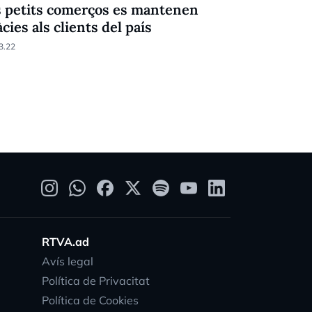
s petits comerços es mantenen
Vuit de c
àcies als clients del país
capacitade
Covid-19 p
3.22
24.03.22
RTVA.ad
Avís legal
Política de Privacitat
Política de Cookies