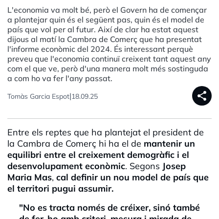
L'economia va molt bé, però el Govern ha de començar
a plantejar quin és el següent pas, quin és el model de
país que vol per al futur. Així de clar ha estat aquest
dijous al matí la Cambra de Comerç que ha presentat
l'informe econòmic del 2024. És interessant perquè
preveu que l'economia continuï creixent tant aquest any
com el que ve, però d'una manera molt més sostinguda
a com ho va fer l'any passat.
share
|
Tomàs Garcia Espot
18.09.25
Entre els reptes que ha plantejat el president de
la Cambra de Comerç hi ha el de
mantenir un
equilibri entre el creixement demogràfic i el
desenvolupament econòmic
. Segons
Josep
Maria Mas
,
cal definir un nou model de país que
el territori pugui assumir.
"No es tracta només de créixer, sinó també
de fer-ho amb criteri, mesura i mirada de