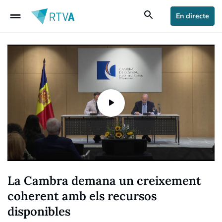
drag_handle
search
En directe
La Cambra demana un creixement
coherent amb els recursos
disponibles