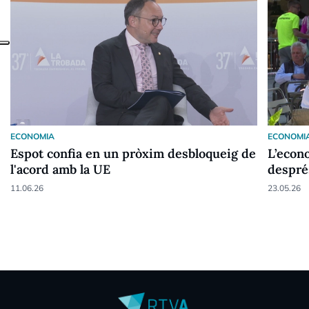
ECONOMIA
ECONOMI
Espot confia en un pròxim desbloqueig de
L’econ
l'acord amb la UE
despré
11.06.26
23.05.26