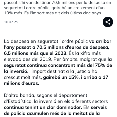
passat s'hi van destinar 70,5 milions per la despesa en
seguretat i ordre públic, gairebé un creixement d'un
10% més. És l'import més alt dels últims cinc anys.
share
10.07.25
La despesa en seguretat i ordre públic
va arribar
l'any passat a 70,5 milions d'euros de despesa,
6,5 milions més que el 2023.
És la xifra més
elevada des del 2019. Per àmbits, malgrat que
la
seguretat continua concentrant més del 75% de
la inversió
, l'import destinat a la justícia ha
crescut molt més
, gairebé un 15%, i arriba a 17
milions d'euros.
D'altra banda, segons el departament
d'Estadística, la inversió en els diferents sectors
continua tenint un clar dominador.
Els
serveis
de policia acumulen més de la meitat de la