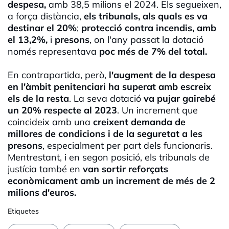
despesa,
amb 38,5 milions el 2024. Els segueixen,
a força distància,
els tribunals, als quals es va
destinar el 20%
;
protecció contra incendis, amb
el 13,2%,
i
presons
, on l'any passat la dotació
només representava
poc més de 7% del total.
En contrapartida, però,
l'augment de la despesa
en l'àmbit penitenciari ha superat amb escreix
els de la resta
. La seva dotació
va pujar gairebé
un 20% respecte al 2023
. Un increment que
coincideix amb una
creixent demanda de
millores de condicions i de la seguretat a les
presons
, especialment per part dels funcionaris.
Mentrestant, i en segon posició, els tribunals de
justícia també en
van sortir reforçats
econòmicament amb un increment de més de 2
milions d'euros.
Etiquetes