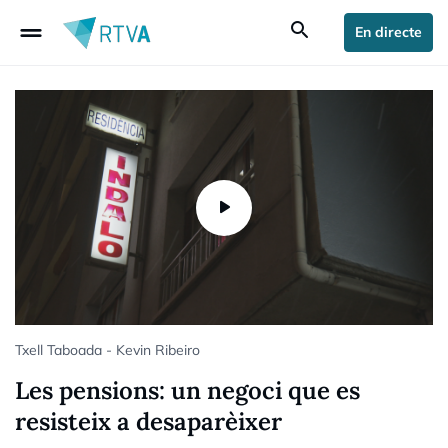
drag_handle
search
En directe
Txell Taboada - Kevin Ribeiro
Les pensions: un negoci que es
resisteix a desaparèixer