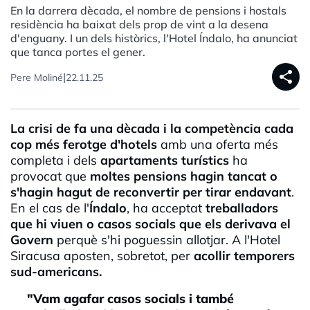
En la darrera dècada, el nombre de pensions i hostals
residència ha baixat dels prop de vint a la desena
d'enguany. I un dels històrics, l'Hotel Índalo, ha anunciat
que tanca portes el gener.
share
|
Pere Moliné
22.11.25
La crisi de fa una dècada i la competència cada
cop més ferotge d'hotels
amb una oferta més
completa i dels
apartaments turístics
ha
provocat que
moltes pensions hagin tancat o
s'hagin hagut de reconvertir per tirar endavant
.
En el cas de l'
Índalo
, ha acceptat
treballadors
que hi viuen o casos socials que els derivava el
Govern
perquè s'hi poguessin allotjar. A l'Hotel
Siracusa aposten, sobretot, per
acollir temporers
sud-americans.
"Vam agafar casos socials i també