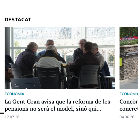
DESTACAT
ECONOMIA
ECONOMI
La Gent Gran avisa que la reforma de les
Concòr
pensions no serà el model, sinó qui
concret
pagarà
pensio
17.07.26
04.06.26