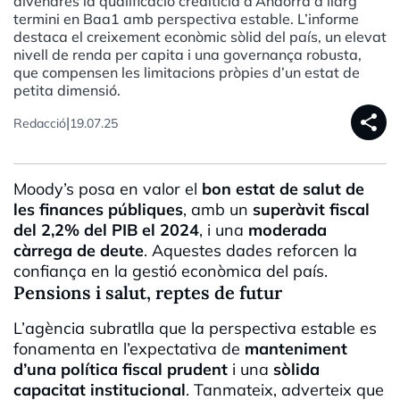
divendres la qualificació creditícia d’Andorra a llarg
termini en Baa1 amb perspectiva estable. L’informe
destaca el creixement econòmic sòlid del país, un elevat
nivell de renda per capita i una governança robusta,
que compensen les limitacions pròpies d’un estat de
petita dimensió.
share
|
Redacció
19.07.25
Moody’s posa en valor el
bon estat de salut de
les finances públiques
, amb un
superàvit fiscal
del 2,2% del PIB el 2024
, i una
moderada
càrrega de deute
. Aquestes dades reforcen la
confiança en la gestió econòmica del país.
Pensions i salut, reptes de futur
L’agència subratlla que la perspectiva estable es
fonamenta en l’expectativa de
manteniment
d’una política fiscal prudent
i una
sòlida
capacitat institucional
. Tanmateix, adverteix que