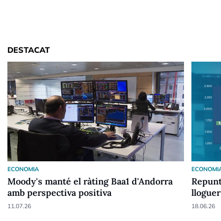
DESTACAT
ECONOMIA
ECONOMI
Moody's manté el ràting Baa1 d'Andorra
Repunt
amb perspectiva positiva
lloguer
11.07.26
18.06.26