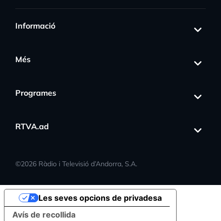
Informació
Més
Programes
RTVA.ad
©
2026
Ràdio i Televisió d’Andorra, S.A.
Les seves opcions de privadesa
Avís de recollida