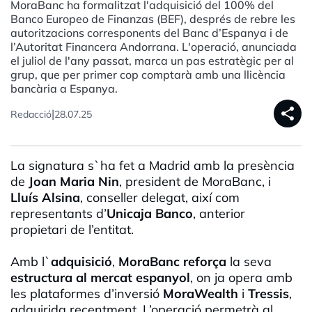
MoraBanc ha formalitzat l'adquisició del 100% del
Banco Europeo de Finanzas (BEF), després de rebre les
autoritzacions corresponents del Banc d’Espanya i de
l’Autoritat Financera Andorrana. L'operació, anunciada
el juliol de l'any passat, marca un pas estratègic per al
grup, que per primer cop comptarà amb una llicència
bancària a Espanya.
share
|
Redacció
28.07.25
La signatura s`ha fet a Madrid amb la presència
de
Joan Maria Nin
, president de MoraBanc, i
Lluís Alsina
, conseller delegat, així com
representants d’
Unicaja Banco
, anterior
propietari de l’entitat.
Amb l`
adquisició
,
MoraBanc
reforça
la seva
estructura al mercat espanyol
, on ja opera amb
les plataformes d’inversió
MoraWealth
i
Tressis
,
adquirida recentment. L’operació permetrà al