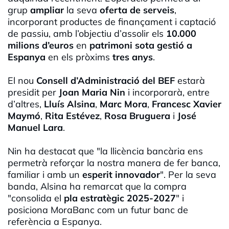
grup
ampliar
la seva
oferta de serveis
,
incorporant productes de finançament i captació
de passiu, amb l’objectiu d’assolir els
10.000
milions d’euros
en
patrimoni sota gestió a
Espanya
en els pròxims
tres anys
.
El nou
Consell d’Administració del BEF
estarà
presidit per
Joan Maria Nin
i incorporarà, entre
d’altres,
Lluís Alsina
,
Marc Mora
,
Francesc Xavier
Maymó
,
Rita Estévez
,
Rosa Bruguera
i
José
Manuel Lara
.
Nin ha destacat que "la llicència bancària ens
permetrà reforçar la nostra manera de fer banca,
familiar i amb un
esperit innovador
". Per la seva
banda, Alsina ha remarcat que la compra
"consolida el
pla estratègic 2025-2027
" i
posiciona MoraBanc com un futur banc de
referència a Espanya.