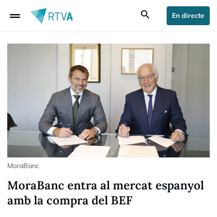
drag_handle
search
En directe
MoraBanc
MoraBanc entra al mercat espanyol
amb la compra del BEF