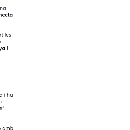
una
necta
t les
b
ya i
a i ha
ra
e".
te amb