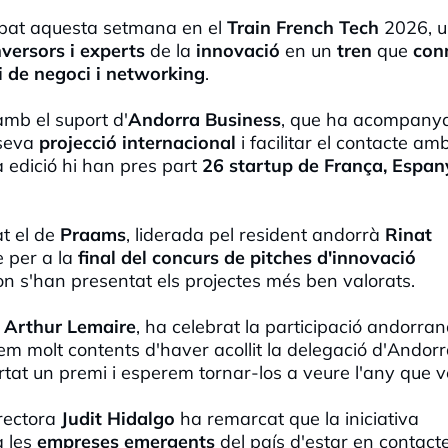
ipat aquesta setmana en el
Train French Tech
2026, 
versors i experts
de la
innovació
en un
tren
que
con
i de negoci i networking
.
mb el suport d'
Andorra Business
, que ha acompanya
 seva
projecció internacional
i facilitar el contacte am
a edició hi han pres part
26 startup de França, Espan
at el de
Praams
, liderada pel resident andorrà
Rinat
e per a la
final del concurs de pitches d'innovació
n s'han presentat els projectes més ben valorats.
,
Arthur Lemaire
, ha celebrat la participació andorran
tem molt contents d'haver acollit la delegació d'Andor
tat un premi i esperem tornar-los a veure l'any que v
irectora
Judit Hidalgo
ha remarcat que la iniciativa
a les
empreses emergents
del país d'estar en contac