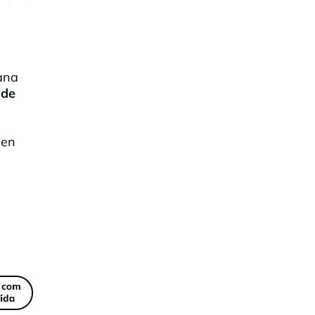
ana
 de
en