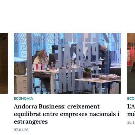
ECONOMIA
ECO
Andorra Business: creixement
L'
equilibrat entre empreses nacionals i
mé
estrangeres
25.1
07.01.26