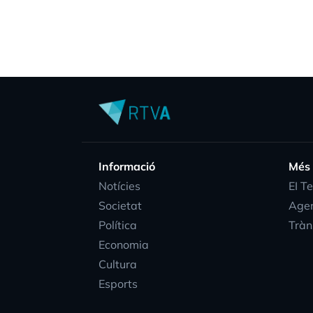
Informació
Més
Notícies
EI T
Societat
Age
Política
Tràn
Economia
Cultura
Esports