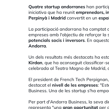
Quatre startup andorranes
han partic
iniciativa que ha reunit
emprenedors, in
Perpinyà i Madrid
convertit en un
espa
La participació andorrana ha comptat a
empreses amb l'objectiu de reforçar la
potencials socis i inversors
. En aquest
Andorra
.
Un dels resultats més destacats ha est
Kirdan
, que ha aconseguit classificar-s
celebrada al Teatro Magno de Madrid, o
El president de French Tech Perpignan
destacat el
nivell de les empreses
: "Es
Business. Una de les startup s'ha empor
Per part d'Andorra Business, la seva d
representa "una
gran oportunitat
per 