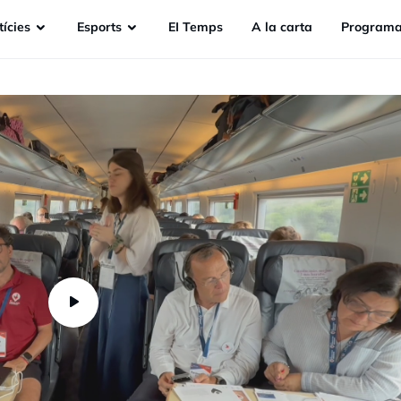
ícies
Esports
EI Temps
A la carta
Programa