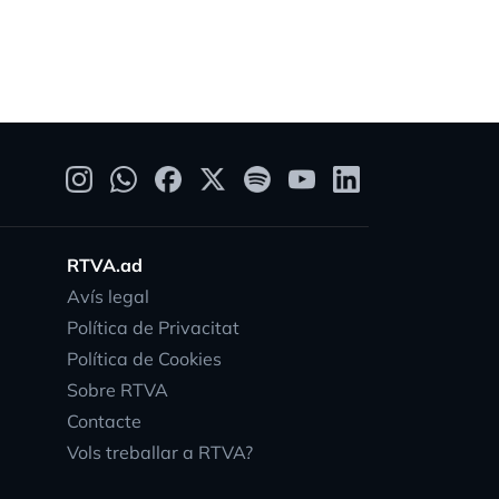
RTVA.ad
Avís legal
Política de Privacitat
Política de Cookies
Sobre RTVA
Contacte
Vols treballar a RTVA?