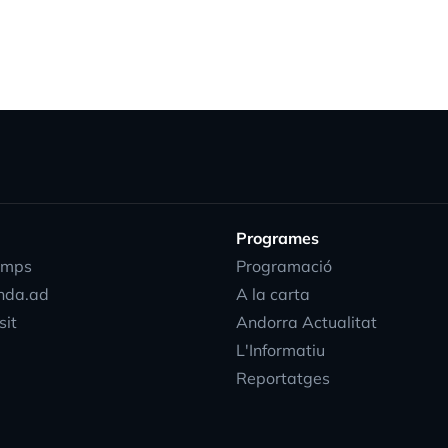
Programes
emps
Programació
nda.ad
A la carta
sit
Andorra Actualitat
L'Informatiu
Reportatges