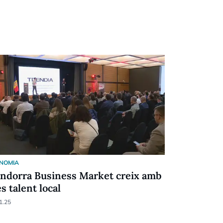
NOMIA
ECONOMIA
Andorra Business Market creix amb
Andorra B
s talent local
internacio
1.25
12.11.25