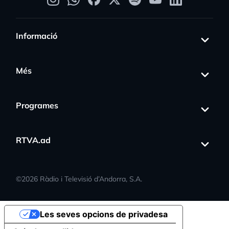
Informació
Més
Programes
RTVA.ad
©
2026
Ràdio i Televisió d’Andorra, S.A.
Les seves opcions de privadesa