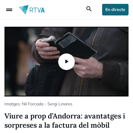
drag_handle
search
En directe
Imatges: Nil Forcada - Sergi Linares
Viure a prop d’Andorra: avantatges i
sorpreses a la factura del mòbil