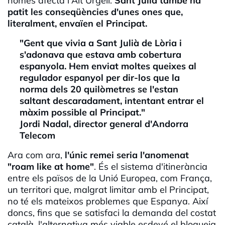
només afecta l'Alt Urgell.
Sant Julià també ha
patit les conseqüències d'unes ones que,
literalment, envaïen el Principat.
"Gent que vivia a Sant Julià de Lòria i
s'adonava que estava amb cobertura
espanyola. Hem enviat moltes queixes al
regulador espanyol per dir-los que la
norma dels 20 quilòmetres se l'estan
saltant descaradament, intentant entrar el
màxim possible al Principat."
Jordi Nadal, director general d'Andorra
Telecom
Ara com ara,
l'únic remei seria l'anomenat
"roam like at home"
. És el sistema d'itinerància
entre els països de la Unió Europea, com França,
un territori que, malgrat limitar amb el Principat,
no té els mateixos problemes que Espanya. Així
doncs, fins que se satisfaci la demanda del costat
català, l'alternativa més viable esdevé el bloqueig