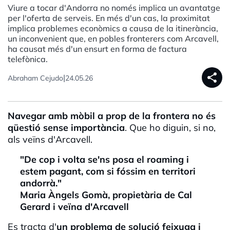
Viure a tocar d'Andorra no només implica un avantatge
per l'oferta de serveis. En més d'un cas, la proximitat
implica problemes econòmics a causa de la itinerància,
un inconvenient que, en pobles fronterers com Arcavell,
ha causat més d'un ensurt en forma de factura
telefònica.
share
|
Abraham Cejudo
24.05.26
Navegar amb mòbil a prop de la frontera no és
qüestió sense importància
. Que ho diguin, si no,
als veïns d'Arcavell.
"De cop i volta se'ns posa el roaming i
estem pagant, com si fóssim en territori
andorrà."
Maria Àngels Gomà, propietària de Cal
Gerard i veïna d'Arcavell
Es tracta d'
un problema de solució feixuga i