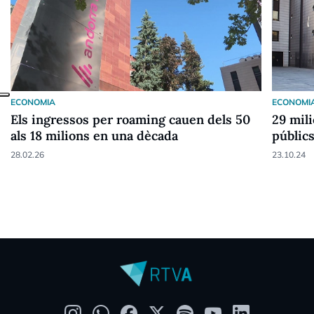
ECONOMIA
ECONOMI
Els ingressos per roaming cauen dels 50
29 mil
als 18 milions en una dècada
públic
28.02.26
23.10.24