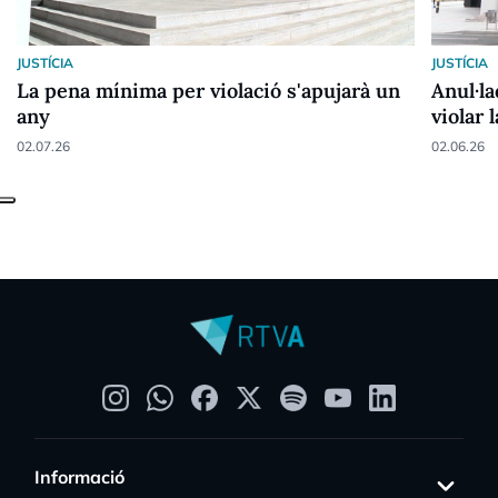
JUSTÍCIA
JUSTÍCIA
La pena mínima per violació s'apujarà un
Anul·l
any
violar 
02.07.26
02.06.26
Informació