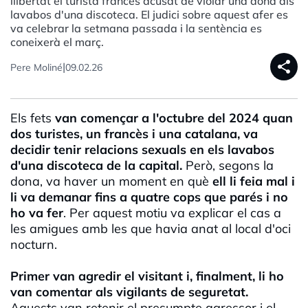
llibertat el turista francès acusat de violar una dona als
lavabos d'una discoteca. El judici sobre aquest afer es
va celebrar la setmana passada i la sentència es
coneixerà el març.
share
|
Pere Moliné
09.02.26
Els fets
van començar a l'octubre del 2024 quan
dos turistes, un francès i una catalana, va
decidir tenir relacions sexuals en els lavabos
d'una discoteca de la capital.
Però, segons la
dona, va haver un moment en què
ell li feia mal i
li va demanar fins a quatre cops que parés i no
ho va fer
. Per aquest motiu va explicar el cas a
les amigues amb les que havia anat al local d'oci
nocturn.
Primer van agredir el visitant i, finalment, li ho
van comentar als vigilants de seguretat.
Aquests van retenir el presumpte agressor i el