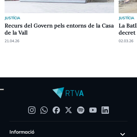
JUSTÍCIA
JUSTÍCIA
Recurs del Govern pels entorns de la Casa
La Batl
de la Vall
decret 
21.04.26
02.03.26
Informació