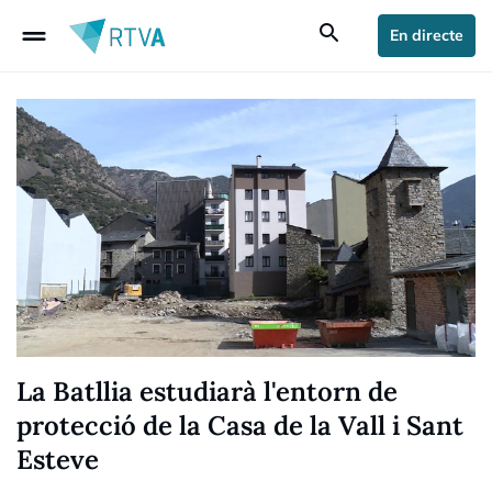
drag_handle
search
En directe
La Batllia estudiarà l'entorn de
protecció de la Casa de la Vall i Sant
Esteve