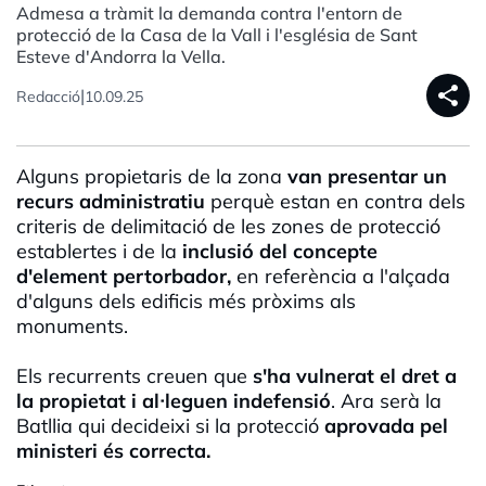
Admesa a tràmit la demanda contra l'entorn de
protecció de la Casa de la Vall i l'església de Sant
Esteve d'Andorra la Vella.
share
|
Redacció
10.09.25
Alguns propietaris de la zona
van presentar un
recurs administratiu
perquè estan en contra dels
criteris de delimitació de les zones de protecció
establertes i de la
inclusió del concepte
d'element pertorbador,
en referència a l'alçada
d'alguns dels edificis més pròxims als
monuments.
Els recurrents creuen que
s'ha vulnerat el dret a
la propietat i al·leguen indefensió
. Ara serà la
Batllia qui decideixi si la protecció
aprovada pel
ministeri és correcta.