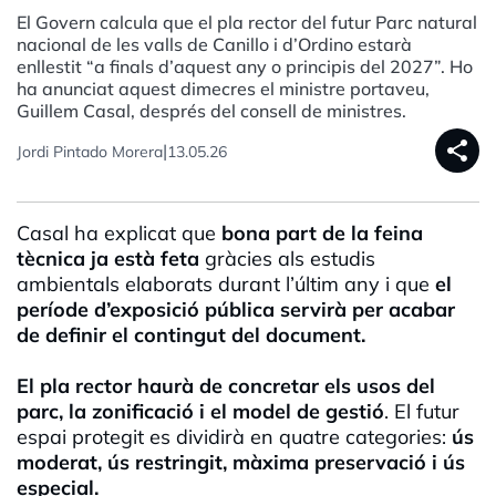
El Govern calcula que el pla rector del futur Parc natural
nacional de les valls de Canillo i d’Ordino estarà
enllestit “a finals d’aquest any o principis del 2027”. Ho
ha anunciat aquest dimecres el ministre portaveu,
Guillem Casal, després del consell de ministres.
share
|
Jordi Pintado Morera
13.05.26
Casal ha explicat que
bona part de la feina
tècnica ja està feta
gràcies als estudis
ambientals elaborats durant l’últim any i que
el
període d’exposició pública servirà per acabar
de definir el contingut del document.
E
l pla rector haurà de concretar els usos del
parc, la zonificació i el model de gestió
. El futur
espai protegit es dividirà en quatre categories:
ús
moderat, ús restringit, màxima preservació i ús
especial.