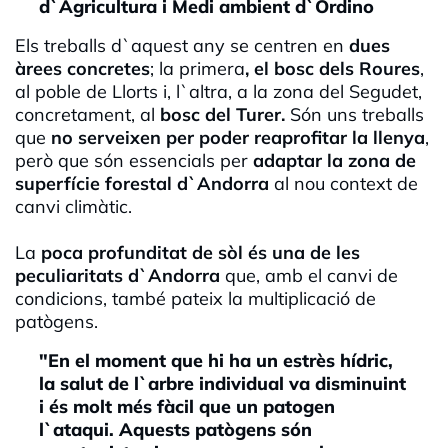
d`Agricultura i Medi ambient d`Ordino
Els treballs d`aquest any se centren en
dues
àrees concretes
; la primera
, el bosc dels Roures
,
al poble de Llorts i, l`altra, a la zona del Segudet,
concretament, al
bosc del Turer.
Són uns treballs
que
no serveixen per poder reaprofitar la llenya
,
però que són essencials per
adaptar la zona de
superfície forestal d`Andorra
al nou context de
canvi climàtic.
La
poca profunditat de sòl és una de les
peculiaritats d`Andorra
que, amb el canvi de
condicions, també pateix la multiplicació de
patògens.
"En el moment que hi ha un estrès hídric,
la salut de l`arbre individual va disminuint
i és molt més fàcil que un patogen
l`ataqui. Aquests patògens són