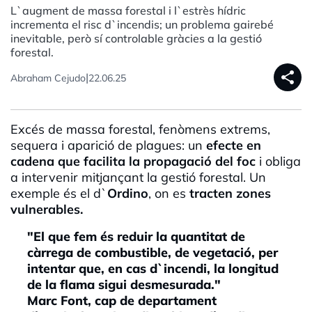
L`augment de massa forestal i l`estrès hídric
incrementa el risc d`incendis; un problema gairebé
inevitable, però sí controlable gràcies a la gestió
forestal.
share
|
Abraham Cejudo
22.06.25
Excés de massa forestal, fenòmens extrems,
sequera i aparició de plagues: un
efecte en
cadena que facilita la propagació del foc
i obliga
a intervenir mitjançant la gestió forestal. Un
exemple és el d`
Ordino
, on es
tracten zones
vulnerables.
"El que fem és reduir la quantitat de
càrrega de combustible, de vegetació, per
intentar que, en cas d`incendi, la longitud
de la flama sigui desmesurada."
Marc Font, cap de departament