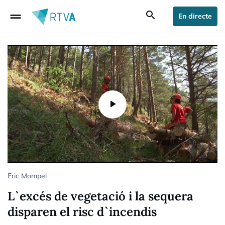
drag_handle
search
En directe
Eric Mompel
L`excés de vegetació i la sequera
disparen el risc d`incendis