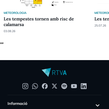
METEOROLOGIA
METEORO
Les tempestes tornen amb risc de
Les tem
calamarsa
25.07.26
03.08.26
Informació