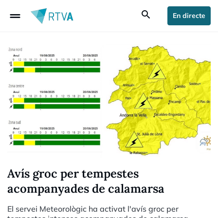
drag_handle
search
En directe
Avís groc per tempestes
acompanyades de calamarsa
El servei Meteorològic ha activat l'avís groc per