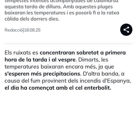
tempestes intenses acompanyades de calamarsa
aquesta tarda de dilluns. Amb aquestes pluges
baixaran les temperatures i es posarà fi a la ratxa
càlida dels darrers dies.
share
|
Redacció
18.08.25
Els ruixats es
concentraran sobretot a primera
hora de la tarda i al vespre
. Dimarts, les
temperatures baixaran encara més, ja que
s'esperen més precipitacions
. D'altra banda, a
causa del fum provinent dels incendis d'Espanya,
el dia ha començat amb el cel enterbolit.