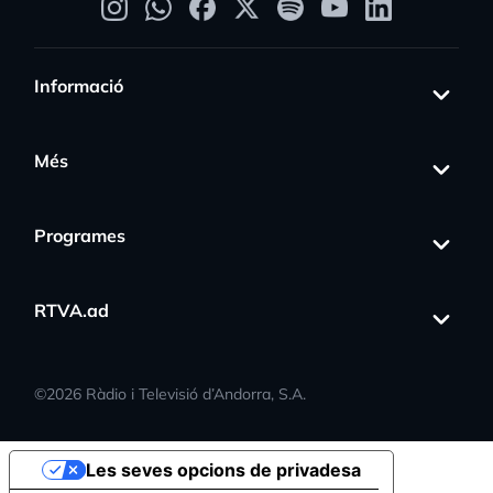
Informació
Més
Programes
RTVA.ad
©
2026
Ràdio i Televisió d’Andorra, S.A.
Les seves opcions de privadesa