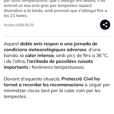
per altes temperatures, que s’allarga fins dilluns, s’ha
activat un nou avís groc per tempestes aquest
divendres a la tarda, amb previsió que s’allargui fins a
les 21 hores.
share
|
Redacció
08.08.25
Aquest
doble avís respon a una jornada de
condicions meteorològiques adverses
: d’una
banda, la
calor intensa
, amb pics de fins a 36 °C,
i de l’altra
, l’arribada de possibles ruixats
importants
i fenòmens tempestuosos.
Davant d’aquesta situació,
Protecció Civil ha
tornat a recordar les recomanacions
a seguir per
minimitzar riscos tant per la calor com per les
tempestes.