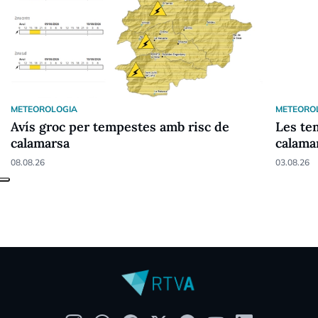
METEOROLOGIA
METEORO
Avís groc per tempestes amb risc de
Les te
calamarsa
calama
08.08.26
03.08.26