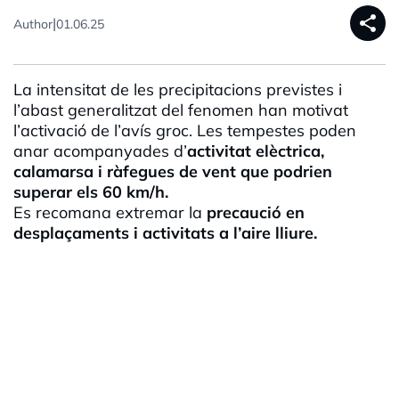
share
|
Author
01.06.25
La intensitat de les precipitacions previstes i
l’abast generalitzat del fenomen han motivat
l’activació de l’avís groc. Les tempestes poden
anar acompanyades d’
activitat elèctrica,
calamarsa i ràfegues de vent que podrien
superar els 60 km/h.
Es recomana extremar la
precaució en
desplaçaments i activitats a l’aire lliure.