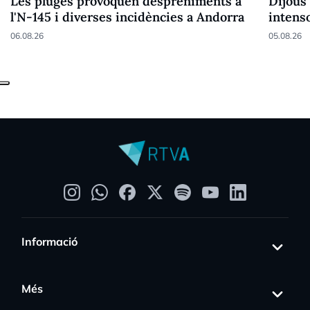
Les pluges provoquen despreniments a
Dijous
l'N-145 i diverses incidències a Andorra
intens
06.08.26
05.08.26
Informació
Més