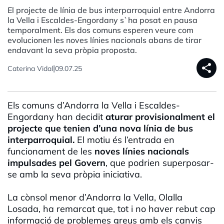
El projecte de línia de bus interparroquial entre Andorra
la Vella i Escaldes-Engordany s`ha posat en pausa
temporalment. Els dos comuns esperen veure com
evolucionen les noves línies nacionals abans de tirar
endavant la seva pròpia proposta.
share
|
Caterina Vidal
09.07.25
Els comuns d’Andorra la Vella i Escaldes-
Engordany han decidit
aturar provisionalment el
projecte que tenien d’una nova línia de bus
interparroquial.
El motiu és l’entrada en
funcionament de les
noves línies nacionals
impulsades pel Govern
, que podrien superposar-
se amb la seva pròpia iniciativa.
La cònsol menor d’Andorra la Vella, Olalla
Losada, ha remarcat que, tot i no haver rebut cap
informació de problemes greus amb els canvis