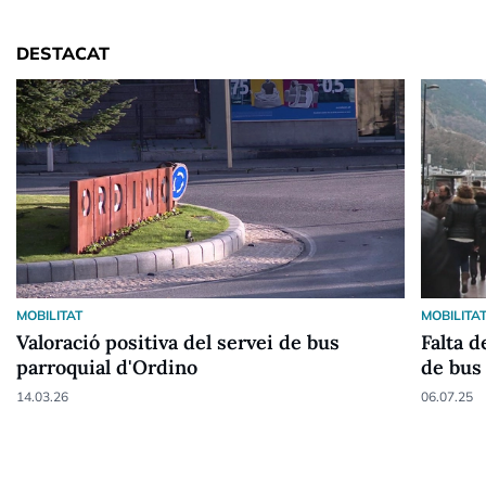
DESTACAT
MOBILITAT
MOBILITA
Valoració positiva del servei de bus
Falta d
parroquial d'Ordino
de bus
14.03.26
06.07.25