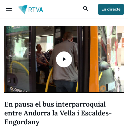
drag_handle
search
En directe
En pausa el bus interparroquial
entre Andorra la Vella i Escaldes-
Engordany