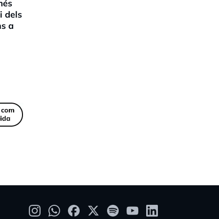
més
i dels
ns a