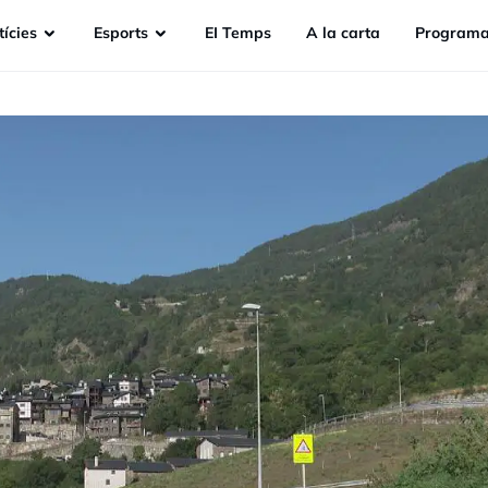
ícies
Esports
EI Temps
A la carta
Programa