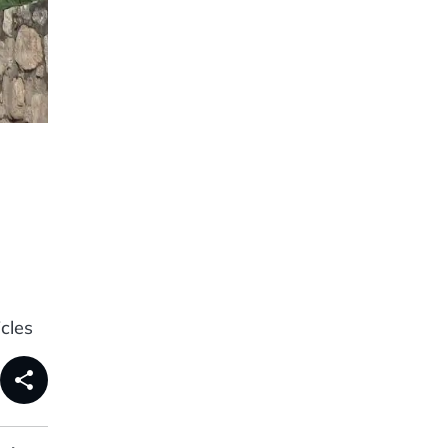
cles
share