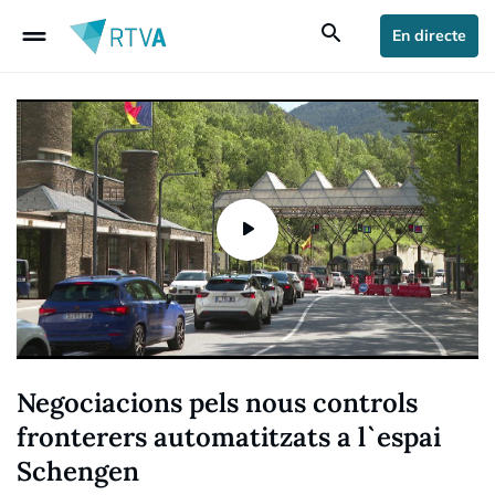
drag_handle
search
En directe
Negociacions pels nous controls
fronterers automatitzats a l`espai
Schengen