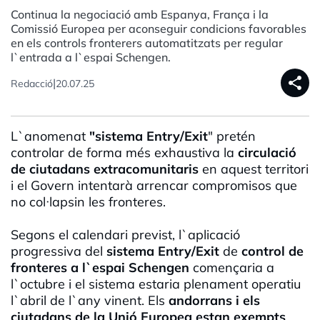
Continua la negociació amb Espanya, França i la
Comissió Europea per aconseguir condicions favorables
en els controls fronterers automatitzats per regular
l`entrada a l`espai Schengen.
share
|
Redacció
20.07.25
L`anomenat
"sistema Entry/Exit
" pretén
controlar de forma més exhaustiva la
circulació
de ciutadans extracomunitaris
en aquest territori
i el Govern intentarà arrencar compromisos que
no col·lapsin les fronteres.
Segons el calendari previst, l`aplicació
progressiva del
sistema Entry/Exit
de
control de
fronteres a l`espai Schengen
començaria a
l`octubre i el sistema estaria plenament operatiu
l`abril de l`any vinent. Els
andorrans i els
ciutadans de la Unió Europea estan exempts