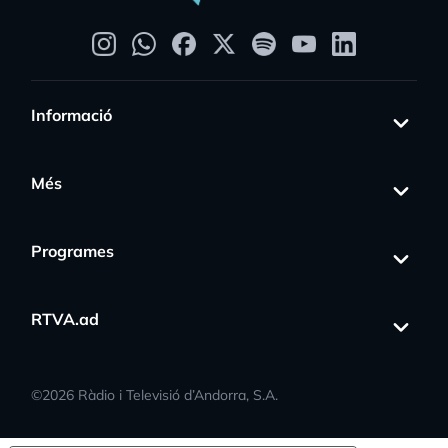
Informació
Més
Programes
RTVA.ad
©
2026
Ràdio i Televisió d’Andorra, S.A.