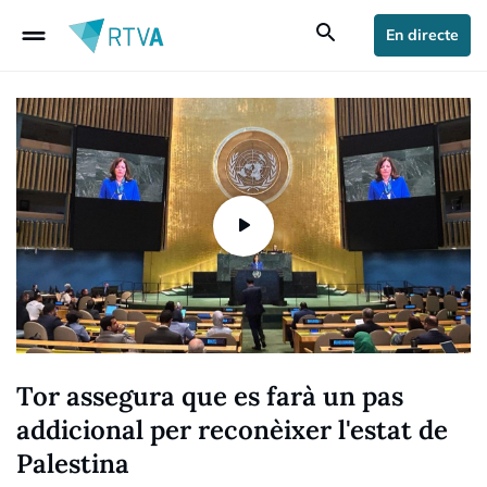
drag_handle
search
En directe
Tor assegura que es farà un pas
addicional per reconèixer l'estat de
Palestina