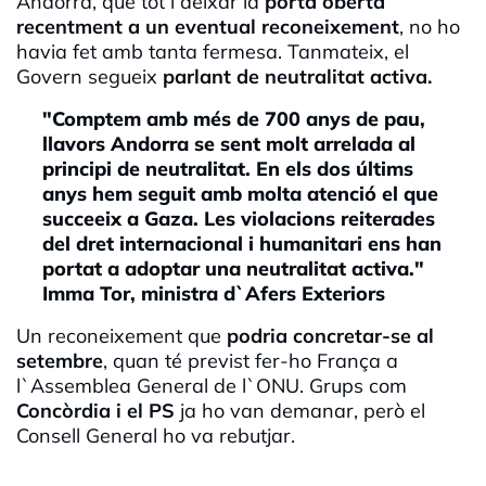
Andorra, que tot i deixar la
porta oberta
recentment a un eventual reconeixement
, no ho
havia fet amb tanta fermesa. Tanmateix, el
Govern segueix
parlant de neutralitat activa.
"Comptem amb més de 700 anys de pau,
llavors Andorra se sent molt arrelada al
principi de neutralitat. En els dos últims
anys hem seguit amb molta atenció el que
succeeix a Gaza. Les violacions reiterades
del dret internacional i humanitari ens han
portat a adoptar una neutralitat activa."
Imma Tor, ministra d`Afers Exteriors
Un reconeixement que
podria concretar-se al
setembre
, quan té previst fer-ho França a
l`Assemblea General de l`ONU. Grups com
Concòrdia i el PS
ja ho van demanar, però el
Consell General ho va rebutjar.