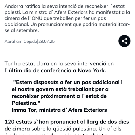
Andorra ratifica la seva intenció de reconèixer l`estat
palestí. La ministra d`Afers Exteriors ha manifestat a la
cimera de l`ONU que treballen per fer un pas
addicional. Un pronunciament que podria materialitzar-
se al setembre.
share
|
Abraham Cejudo
29.07.25
Tor ha estat clara en la seva intervenció en
l`últim dia de conferència a Nova York.
"Estem disposats a fer un pas addicional i
el nostre govern està treballant per a
reconèixer pròximament a l`estat de
Palestina."
Imma Tor, ministra d`Afers Exteriors
120 estats s`han pronunciat al llarg de dos dies
de cimera
sobre la qüestió palestina. Un d`ells,