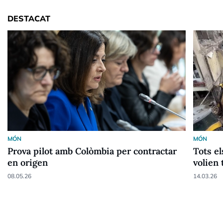
DESTACAT
MÓN
MÓN
Prova pilot amb Colòmbia per contractar
Tots el
en origen
volien 
08.05.26
14.03.26