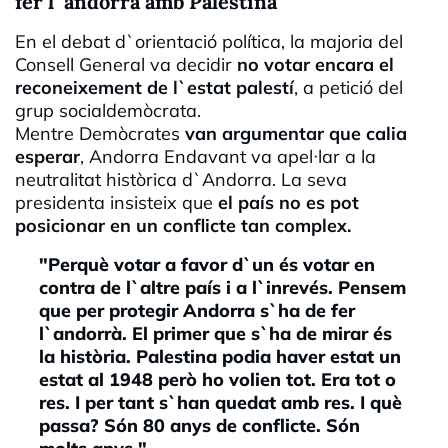
fer l`andorrà amb Palestina
En el debat d`orientació política, la majoria del
Consell General va decidir
no votar encara el
reconeixement de l`estat palestí
, a petició del
grup socialdemòcrata.
Mentre Demòcrates
van argumentar que calia
esperar
, Andorra Endavant va apel·lar a la
neutralitat històrica d`Andorra. La seva
presidenta insisteix que
el país no es pot
posicionar en un conflicte tan complex.
"Perquè votar a favor d`un és votar en
contra de l`altre país i a l`inrevés. Pensem
que per protegir Andorra s`ha de fer
l`andorrà. El primer que s`ha de mirar és
la història. Palestina podia haver estat un
estat al 1948 però ho volien tot. Era tot o
res. I per tant s`han quedat amb res. I què
passa? Són 80 anys de conflicte. Són