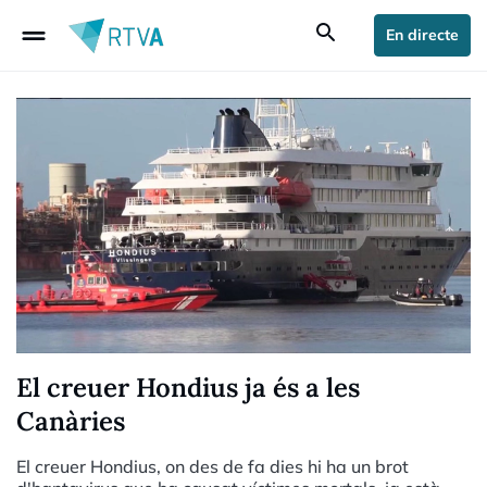
drag_handle
search
En directe
El creuer Hondius ja és a les
Canàries
El creuer Hondius, on des de fa dies hi ha un brot