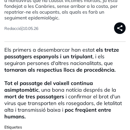
d'hantavirus que ha causat víctimes mortals, ja està
fondejat a les Canàries, sense arribar a la costa, per
repatriar-ne els ocupants, als quals es farà un
seguiment epidemiològic.
share
|
Redacció
10.05.26
Els primers a desembarcar han estat
els tretze
passatgers espanyols i un tripulant
, i els
seguiran persones d'altres nacionalitats, que
tornaran als respectius llocs de procedència.
Tot el passatge del vaixell continua
asimptomàtic
, una bona notícia després de la
mort de tres passatgers
i confirmar el brot d'un
virus que transporten els rosegadors, de letalitat
alta i transmissió baixa i
poc freqüent entre
humans.
Etiquetes