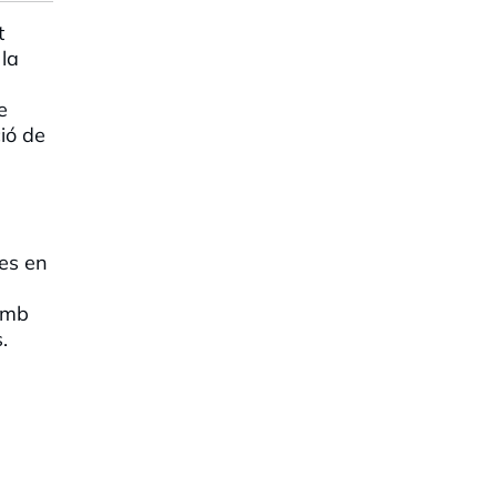
t
 la
e
ió de
tes en
 amb
.