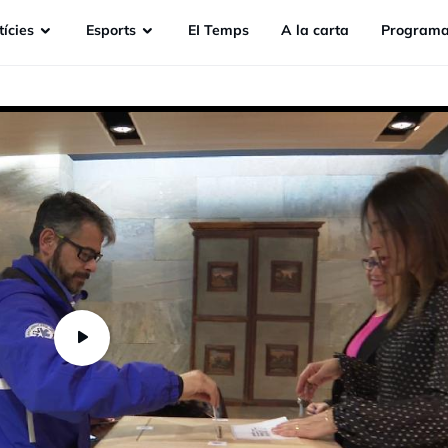
ícies
Esports
EI Temps
A la carta
Programa