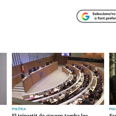
POLÍTICA
POL
El tripartit de govern tomba les
Es