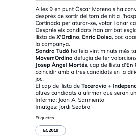
A les 9 en punt Òscar Moreno s'ha conver
després de sortir del torn de nit a l'hos
Cortinada per aturar-se, votar i anar c
Després els candidats han arribat esgl
llista de
X'Ordino
,
Enric Dolsa
, poc aba
la campanya.
Sandra Tudó
ho feia vint minuts més tar
MovemOrdino
defugia de fer valorcions 
Josep Àngel Mortés
, cap de llista d'
En 
coincidir amb altres candidats en la dif
joc.
El cap de llista de
Teceravia + Indepen
altres candidats a afirmar que seran uns
Informa: Joan A. Sarmiento
Imatges: Jordi Seabra
Etiquetes
EC2019