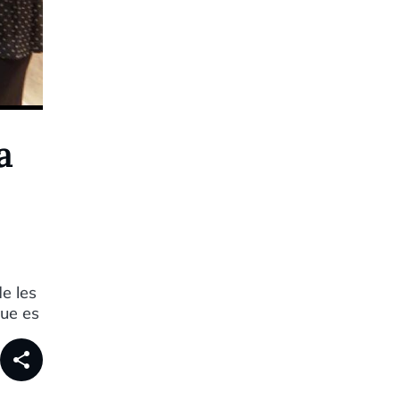
a
de les
que es
share