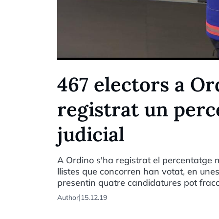
467 electors a Or
registrat un perc
judicial
A Ordino s'ha registrat el percentatge m
llistes que concorren han votat, en unes 
presentin quatre candidatures pot fracci
|
Author
15.12.19