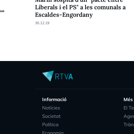
Liberals i el PS" a les comunals a
Escaldes-Engordany
30.12.19
Informació
Més
Notícies
EI T
Societat
Age
Política
Tràn
Economia