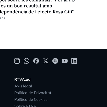
 és un bon resultat amb
del Gover
dependència de l'efecte Rosa Gili"
16.12.19
2.19
RTVA.ad
Avís legal
Política de Privacitat
Política de Cookies
Sobre RTVA