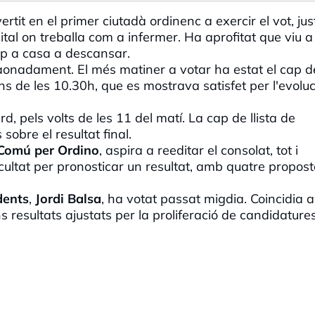
tit en el primer ciutadà ordinenc a exercir el vot, jus
pital on treballa com a infermer. Ha aprofitat que viu a
ap a casa a descansar.
aonadament. El més matiner a votar ha estat el cap d
ns de les 10.30h, que es mostrava satisfet per l'evoluc
d, pels volts de les 11 del matí. La cap de llista de
sobre el resultat final.
Comú per Ordino
, aspira a reeditar el consolat, tot i
icultat per pronosticar un resultat, amb quatre propos
dents
,
Jordi Balsa
, ha votat passat migdia. Coincidia
 resultats ajustats per la proliferació de candidatures