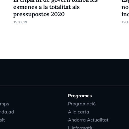
esmenes a la totalitat als
no
pressupostos 2020
in
19.12.19
19.1
Programes
emps
Programació
nda.ad
A la carta
sit
Andorra Actualitat
L'Informatiu