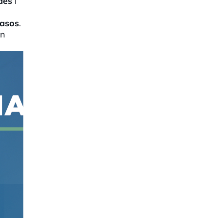
des
i
casos
.
en