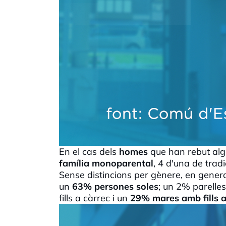
En el cas dels
homes
que han rebut al
família monoparental
, 4 d'una de trad
Sense distincions per gènere, en general
un
63% persones soles
; un 2% parelles
fills a càrrec i un
29% mares amb fills a