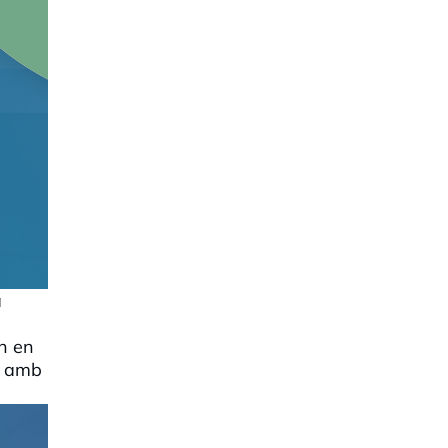
a
ón en
ls amb