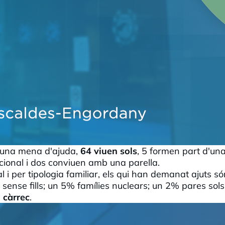
guna mena d'ajuda,
64 viuen sols
, 5 formen part d'un
icional i dos conviuen amb una parella.
 i per tipologia familiar, els qui han demanat ajuts s
 sense fills; un 5% famílies nuclears; un 2% pares so
 càrrec
.