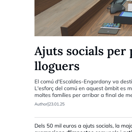
Ajuts socials per 
lloguers
El comú d'Escaldes-Engordany va destina
L'esforç del comú en aquest àmbit es man
moltes famílies per arribar a final de m
|
Author
23.01.25
Dels 50 mil euros a ajuts socials, la ma