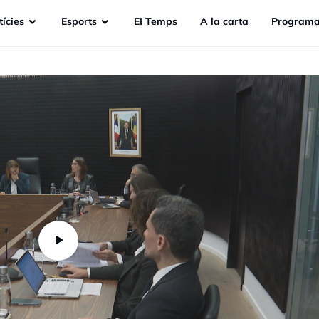
ícies
Esports
EI Temps
A la carta
Programa