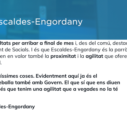
ltats per arribar a final de mes
i, des del comú, dest
t de Socials. I és que Escaldes-Engordany és la parr
sen en valor també la
proximitat
i la
agilitat
que ofere
.
íssimes coses. Evidentment aquí ja és el
eballa també amb Govern. El que sí que ens diuen
és que tenim una agilitat que a vegades no la té
ldes-Engordany