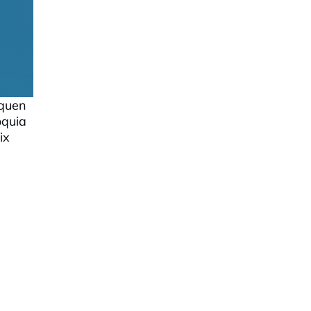
aquen
òquia
ix