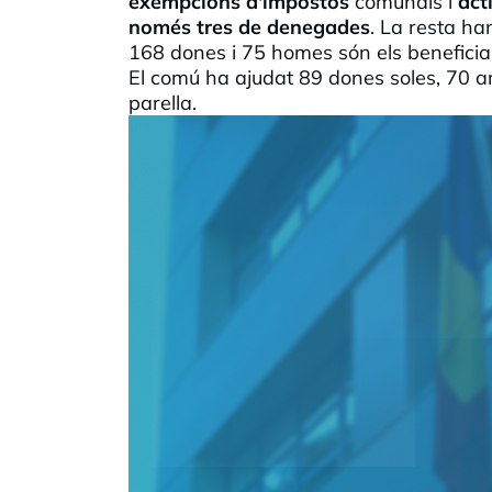
exempcions d'impostos
comunals i
act
només tres de denegades
. La resta ha
168 dones i 75 homes són els beneficiar
El comú ha ajudat 89 dones soles, 70 amb
parella.