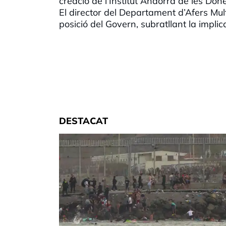
creació de l’Institut Andorrà de les Done
El director del Departament d’Afers Mult
posició del Govern, subratllant la implic
DESTACAT