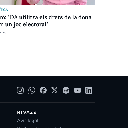
ÍTICA
POLÍTICA
ró: "DA utilitza els drets de la dona
El referèn
m un joc electoral"
d'associac
7.26
30.07.26
RTVA.ad
Avís legal