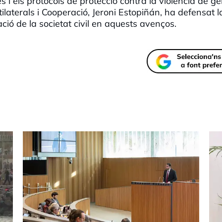
s i els protocols de protecció contra la violència de gè
ilaterals i Cooperació, Jeroni Estopiñán, ha defensat l
ació de la societat civil en aquests avenços.