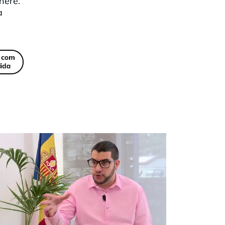
nere.
a