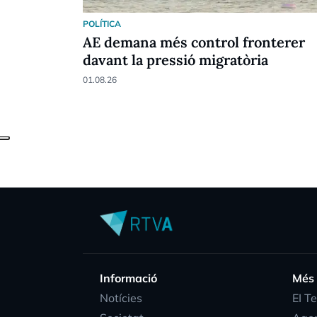
POLÍTICA
AE demana més control fronterer
davant la pressió migratòria
01.08.26
Informació
Més
Notícies
EI T