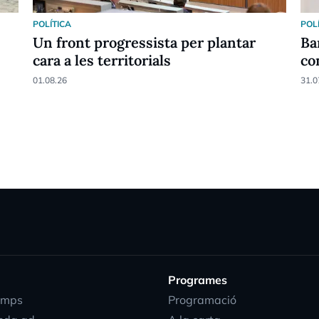
POLÍTICA
POL
Un front progressista per plantar
Ba
cara a les territorials
co
01.08.26
31.0
Programes
emps
Programació