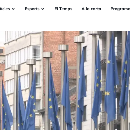
ícies
Esports
EI Temps
A la carta
Programa