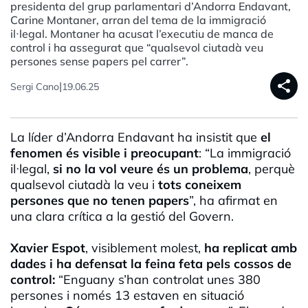
presidenta del grup parlamentari d’Andorra Endavant,
Carine Montaner, arran del tema de la immigració
il·legal. Montaner ha acusat l’executiu de manca de
control i ha assegurat que “qualsevol ciutadà veu
persones sense papers pel carrer”.
share
|
Sergi Cano
19.06.25
La líder d’Andorra Endavant ha insistit que
el
fenomen és visible i preocupant
: “La immigració
il·legal,
si no la vol veure és un problema
, perquè
qualsevol ciutadà la veu i
tots coneixem
persones que no tenen papers
”, ha afirmat en
una clara crítica a la gestió del Govern.
Xavier Espot
, visiblement molest,
ha replicat amb
dades i ha defensat la feina feta pels cossos de
control:
“Enguany s’han controlat unes 380
persones i només 13 estaven en situació