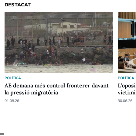
DESTACAT
POLÍTICA
POLÍTICA
AE demana més control fronterer davant
L’oposi
la pressió migratòria
victim
01.08.26
30.06.26