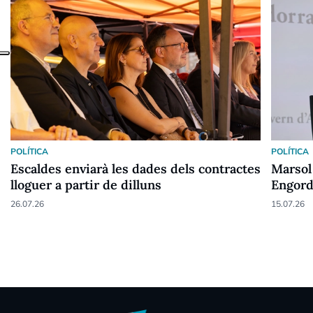
POLÍTICA
POLÍTICA
Escaldes enviarà les dades dels contractes
Marsol
lloguer a partir de dilluns
Engord
judicia
26.07.26
15.07.26