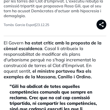
per les torres del Clot d'Emprivat. L'executiu rebutja la
comissió tripartit que proposava Rosa Gili, que al seu
torn ha acusat Demòcrates d'actuar amb hipocresia i
demagògia.
share
|
Tomàs Garcia Espot
23.12.25
El Govern
ha estat crític amb la proposta de la
cònsol escaldenca
. Casal li atribueix la
responsabilitat de modificar els plans
d'urbanisme perquè no s'hagi incrementat la
construcció de torres al Clot d'Emprivat. En
aquest sentit,
el ministre portaveu fixa els
exemples de la Massana, Canillo i Ordino.
"Gili ha abdicat de totes aquelles
competències comunals que sempre en
reclama. Crec que no cal cap comissió
tripartida, ni compartir les competències,
sinó que cadascú executi les que li