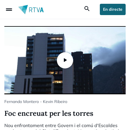
drag_handle
search
En directe
Fernando Montero - Kevin Ribeiro
Foc encreuat per les torres
Nou enfrontament entre Govern i el comú d'Escaldes