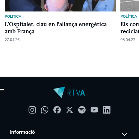
POLÍTICA
POLÍTICA
L’Ospitalet, clau en l’aliança energètica
Els com
amb França
recicl
de con
27.04.26
05.04.22
Informació