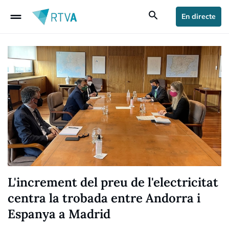
drag_handle
search
En directe
L'increment del preu de l'electricitat
centra la trobada entre Andorra i
Espanya a Madrid