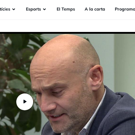
ícies
Esports
EI Temps
A la carta
Programa