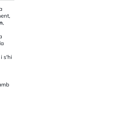
a
ment,
n
,
la
la
i s'hi
 amb