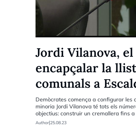
Jordi Vilanova, el
encapçalar la lli
comunals a Esca
Demòcrates comença a configurar les ca
minoria Jordi Vilanova té tots els núme
objectius: construir un cremallera fins a 
|
Author
25.08.23