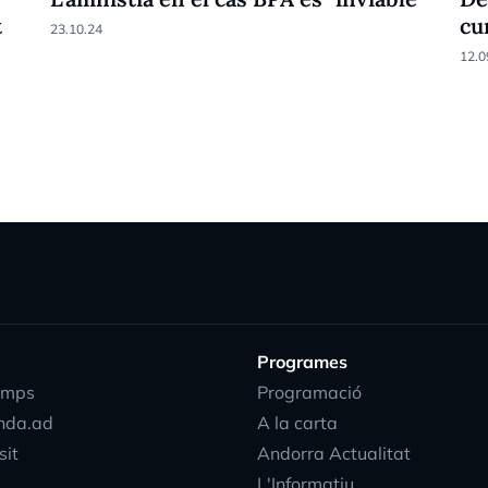
t
cu
23.10.24
12.0
Programes
emps
Programació
nda.ad
A la carta
sit
Andorra Actualitat
L'Informatiu