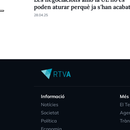
poden aturar perquè ja s'han acaba
28.04.25
Informació
Més
Notícies
EI T
Societat
Age
Política
Tràn
Economia