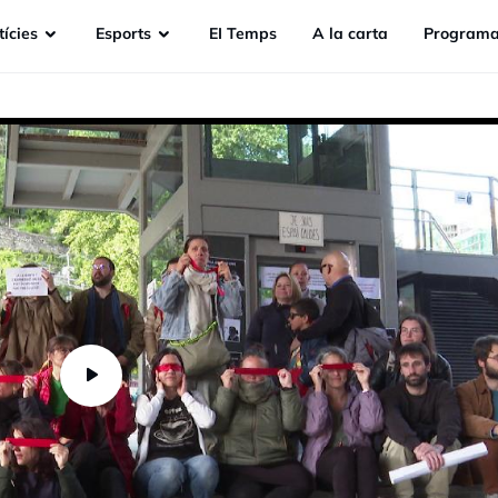
ícies
Esports
EI Temps
A la carta
Programa