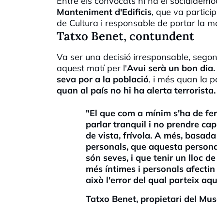
Entre els convocats hi ha el socialdem
Manteniment d'Edificis
, que va partici
de Cultura i responsable de portar la m
Tatxo Benet, contundent
Va ser una decisió irresponsable, sego
aquest matí per
l'
Avui
serà un bon dia
seva por a la població
, i més quan la p
quan al país no hi ha alerta terrorista.
"El que com a mínim s'ha de fer 
parlar tranquil i no prendre ca
de vista, frívola. A més, basad
personals, que
aquesta persona
són
seves, i que tenir un lloc d
més íntimes i personals
afecti
això l'error del qual parteix
aqu
Tatxo Benet, propietari del Mus