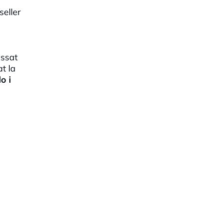
seller
assat
t la
do
i