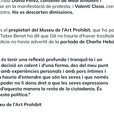
òcrata
David Pérez, conseller de Medi Ambient i
par en la manifestació de protesta, i
Valentí Closa
, con
ostra.
No es descarten dimissions.
ns el
propietari del Museu de l'Art Prohibit
, que ha p
.
Tatxo Benet ha dit que Gili no hauria d'haver trasllada
olicia no havia advertit de la
portada de
Charlie
Heb
és tenir una reflexió profunda i tranquil·la i un
p decisió en calent i d'una forma, des del meu punt
a
amb experiències personals i amb
pors íntimes i
 hauria d'entendre
que són les seves i que només
e
poder no li dona dret a que les
seves expressions
n d'aquesta manera la
resta de la ciutadania.
És
esta política."
eu de l'Art Prohibit