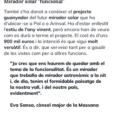
Mirador solar "funcional"
També s'ha donat a conèixer el
projecte
guanyador
del futur
mirador solar
que ha
d'ubicar-se a Pal o a Arinsal. Ha d'estar enllestit
l'
estiu de l'any vinent
, però encara han de veure
com es durà a terme el projecte. El cost és d'uns
900 mil euros
i la intenció és que sigui
molt
versàtil
. És a dir, que serveixi tant per a gaudir
de les vistes com per a altres funcions.
"Jo crec que ens haurem de quedar amb el
tema de la funcionalitat. És un mirador
que treballa de mirador astronòmic a la nit
i, de dia, tenim el formidable paisatge de
la nostra vall, i del nostre país,
evidentment".
Eva Sansa, cònsol major de la Massana