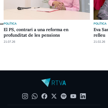
POLÍTICA
POLÍTICA
El PS, contrari a una reforma en
Eva Sa
profunditat de les pensions
relleu
21.07.26
21.02.26