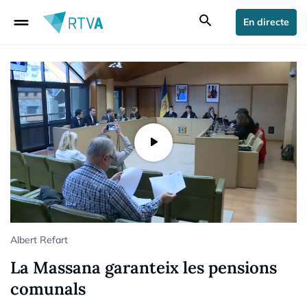
drag_handle
search
En directe
Albert Refart
La Massana garanteix les pensions
comunals