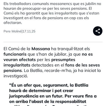
Els treballadors comunals massanencs que es jubilin no
hauran de preocupar-se per les seves pensions. El
Comú els ha garantit que les irregularitats que s'estan
investigant en el fons de pensions en cap cas els
afectaran.
share
|
Pere Moliné
17.11.25
El Comú de la
Massana
ha tranquil·litzat els
funcionaris
que s'han de jubilar, ja que
no es
veuran afectats
per les
presumptes
irregularitats
detectades en el
fons de les seves
pensions
. La Batllia, recorde-m'ho, ja ha iniciat la
investigació.
"És un afer que, segurament, la Batllia
haurà de determinar i pot crear
jurisprudència en un futur. Per veure fins a
on arriba l'abast de la responsabilitat