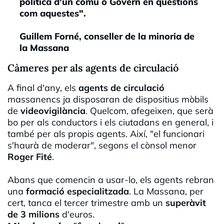
política d'un comú o Govern en qüestions
com aquestes".
Guillem Forné, conseller de la minoria de
la Massana
Càmeres per als agents de circulació
A final d'any, els
agents de circulació
massanencs ja disposaran de dispositius mòbils
de
videovigilància
. Quelcom, afegeixen, que serà
bo per als conductors i els ciutadans en general, i
també per als propis agents. Així, "el funcionari
s'haurà de moderar", segons el cònsol menor
Roger Fité
.
Abans que comencin a usar-lo, els agents rebran
una
formació especialitzada
. La Massana, per
cert, tanca el tercer trimestre amb un
superàvit
de 3 milions
d'euros.