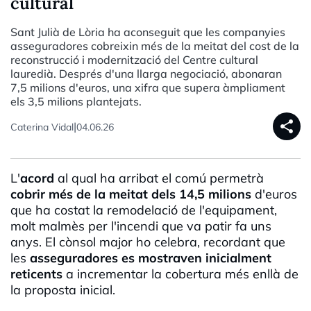
cultural
Sant Julià de Lòria ha aconseguit que les companyies
asseguradores cobreixin més de la meitat del cost de la
reconstrucció i modernització del Centre cultural
lauredià. Després d'una llarga negociació, abonaran
7,5 milions d'euros, una xifra que supera àmpliament
els 3,5 milions plantejats.
share
|
Caterina Vidal
04.06.26
L'
acord
al qual ha arribat el comú permetrà
cobrir
més de la meitat dels 14,5 milions
d'euros
que ha costat la remodelació de l'equipament,
molt malmès per l'incendi que va patir fa uns
anys. El cònsol major ho celebra, recordant que
les
asseguradores es mostraven inicialment
reticents
a incrementar la cobertura més enllà de
la proposta inicial.