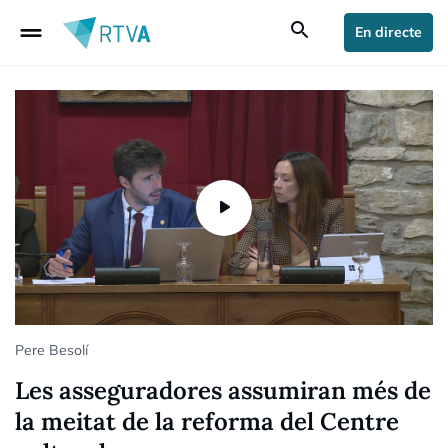
drag_handle
search
En directe
Pere Besolí
Les asseguradores assumiran més de
la meitat de la reforma del Centre