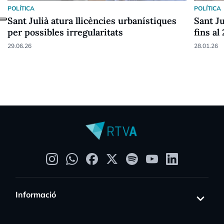
POLÍTICA
POLÍTICA
Sant Julià atura llicències urbanístiques
Sant Ju
per possibles irregularitats
fins al
29.06.26
28.01.26
Informació