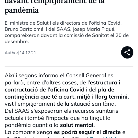
davant l'empitjorament de la
pandèmia
El ministre de Salut i els directors de l'oficina Covid,
Bruno Bartolomé, i del SAAS, Josep Maria Piqué,
compareixeran davant la comissió de Sanitat el 20 de
desembre.
share
|
Author
14.12.21
Així i segons informa el Consell General es
parlarà, entre d'altres coses, de l'
estructura i
contractació de l'oficina
Covid
i del
pla de
contingència que té a curt, mitjà i llarg termini,
vist l'empitjorament de la situació sanitària.
Del
SAAS
s'exposaran els recursos sanitaris
actuals i també l'impacte que ha tingut la
pandèmia quant a la
salut mental.
La compareixença
es podrà seguir el directe
el