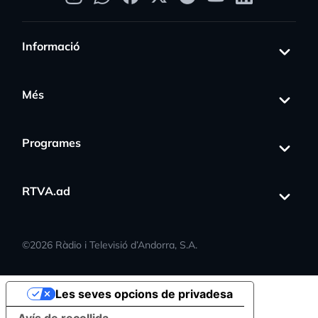
Informació
Més
Programes
RTVA.ad
©
2026
Ràdio i Televisió d’Andorra, S.A.
Les seves opcions de privadesa