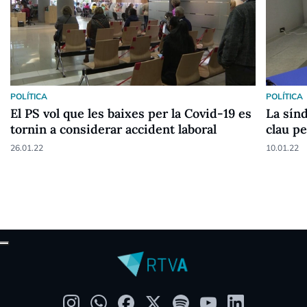
POLÍTICA
POLÍTICA
El PS vol que les baixes per la Covid-19 es
La sín
tornin a considerar accident laboral
clau pe
mesure
26.01.22
10.01.22
solució