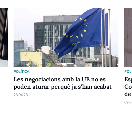
POLÍTICA
POL
Les negociacions amb la UE no es
Es
poden aturar perquè ja s'han acabat
Co
de
28.04.25
09.0