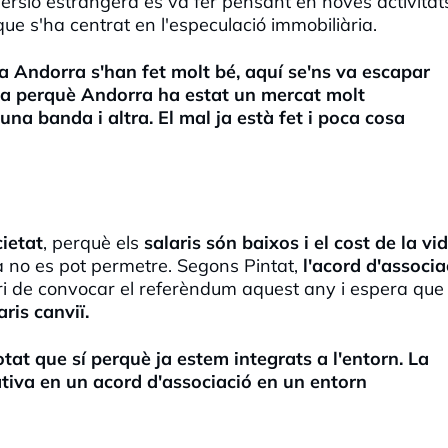
versió estrangera es va fer pensant en noves activitats
 que s'ha centrat en l'especulació immobiliària.
a Andorra s'han fet molt bé, aquí se'ns va escapar
da perquè Andorra ha estat un mercat molt
una banda i altra. El mal ja està fet i poca cosa
cietat
, perquè els
salaris són baixos i el cost de la vi
a no es pot permetre. Segons Pintat,
l'acord d'associa
ari de convocar el referèndum aquest any i espera que 
ris canviï.
at que sí perquè ja estem integrats a l'entorn. La
tiva en un acord d'associació en un entorn