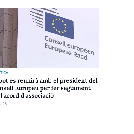
ÍTICA
POLÍTICA
pot es reunirà amb el president del
Esquivant 
nsell Europeu per fer seguiment
25.03.25
 l'acord d'associació
4.25