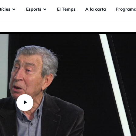
ícies
Esports
EI Temps
A la carta
Programa