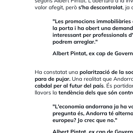
segons Albert Pintat. L'obertura a la in
valor afegit, però
s'ha descontrolat
, ja
"Les promocions immobiliàries 
la porta i ha obert una deman
interessant per professionals d'
podrem arreglar."
Albert Pintat, ex cap de Govern
Ha constatat una
polarització de la so
para de pujar.
Una realitat que Andorr
cabdal per al futur del país
. És partid
llavors la
tendència dels que són contra
"L'economia andorrana ja ha vot
pregunta és, Andorra té alterna
europeu? Jo crec que no."
Albert Pintat, ex cap de Govern