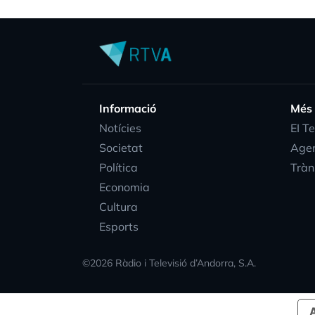
Informació
Més
Notícies
EI T
Societat
Age
Política
Tràn
Economia
Cultura
Esports
©
2026
Ràdio i Televisió d’Andorra, S.A.
A