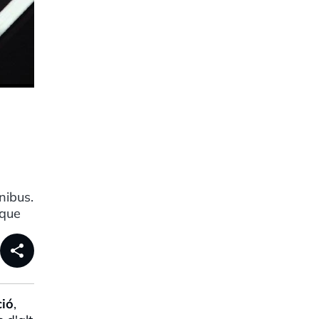
nibus.
 que
share
ció
,