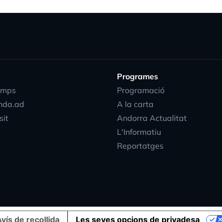
Programes
emps
Programació
nda.ad
A la carta
sit
Andorra Actualitat
L'Informatiu
Reportatges
vís de recollida
Les seves opcions de privadesa