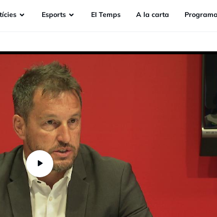
ícies
Esports
EI Temps
A la carta
Programa