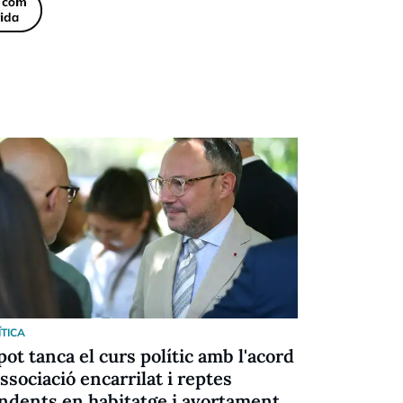
ÍTICA
POLÍTICA
pot tanca el curs polític amb l'acord
Baró admet
associació encarrilat i reptes
Vaticà és 
ndents en habitatge i avortament