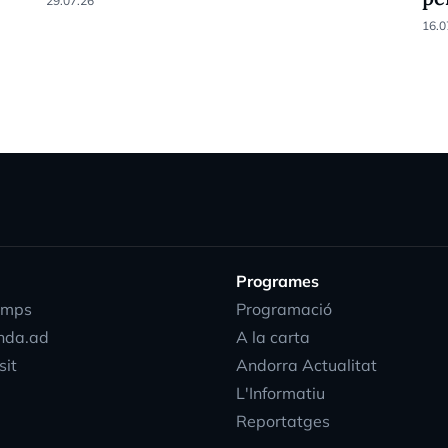
29.07.26
16.0
Programes
emps
Programació
nda.ad
A la carta
sit
Andorra Actualitat
L'Informatiu
Reportatges