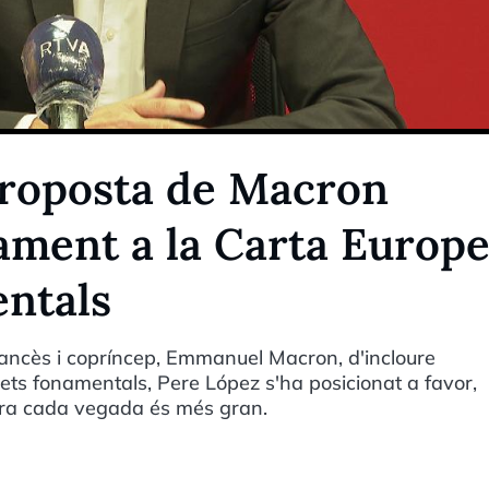
 proposta de Macron
tament a la Carta Europ
entals
rancès i copríncep, Emmanuel Macron, d'incloure
ets fonamentals, Pere López s'ha posicionat a favor,
orra cada vegada és més gran.