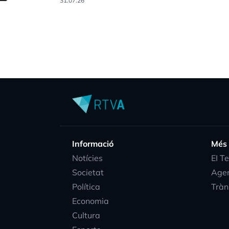
31.07.26
Informació
Més
Notícies
EI T
Societat
Age
Política
Tràn
Economia
Cultura