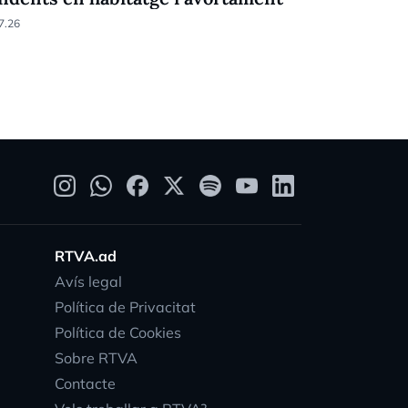
15.07.26
7.26
RTVA.ad
Avís legal
Política de Privacitat
Política de Cookies
Sobre RTVA
Contacte