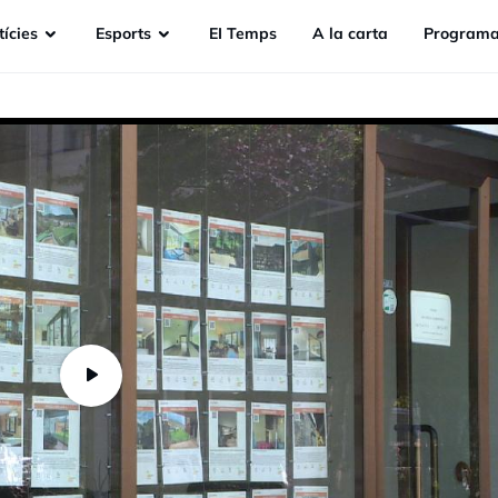
ícies
Esports
EI Temps
A la carta
Programa