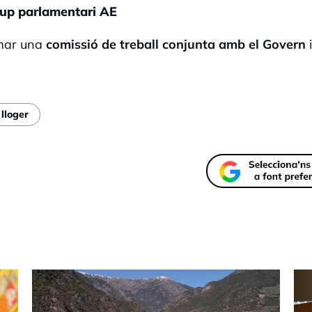
rup parlamentari AE
rmar una
comissió de treball conjunta amb el Govern
lloger