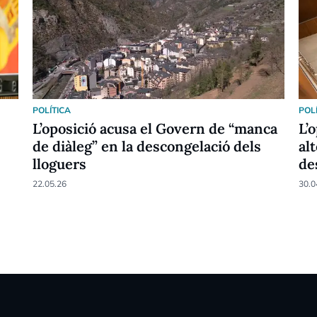
POLÍTICA
POL
L’oposició acusa el Govern de “manca
L’
de diàleg” en la descongelació dels
alt
lloguers
de
22.05.26
30.0