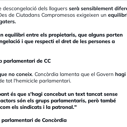
e descongelació dels lloguers
serà sensiblement difer
es de Ciutadans Compromesos exigeixen un
equilibr
gaters.
 equilibri entre els propietaris, que alguns porten
gelació i que respecti el dret de les persones a
up parlamentari de CC
que no coneix
. Concòrdia lamenta que el Govern
hagi
e tot l'hemicicle parlamentari.
pant és que s'hagi concebut un text tancat sense
ls actors són els grups parlamentaris, però també
com els sindicats i la patronal."
p parlamentari de Concòrdia