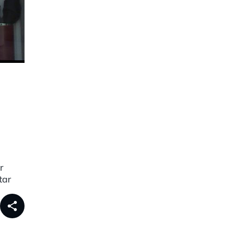
r
tar
share