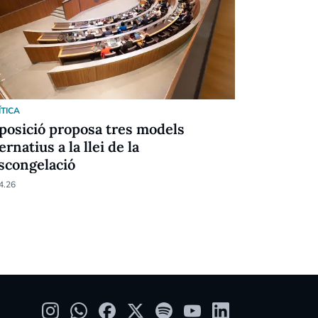
ÍTICA
POLÍTICA
oposició proposa tres models
Concòrdia 
ernatius a la llei de la
coliving i
scongelació
estructura
4.26
28.04.26