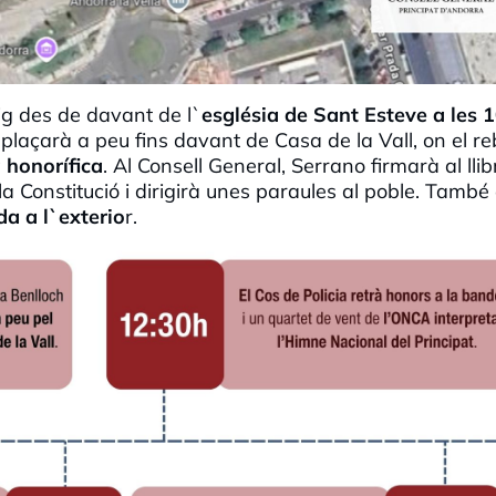
ig des de davant de l`
església de Sant Esteve a les 
laçarà a peu fins davant de Casa de la Vall, on el r
 honorífica
. Al Consell General, Serrano firmarà al llib
la Constitució i dirigirà unes paraules al poble. També
da a l`exterio
r.