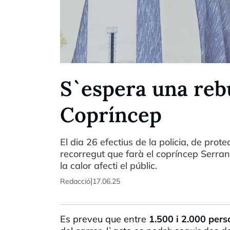
S`espera una reb
Copríncep
El dia 26 efectius de la policia, de prote
recorregut que farà el copríncep Serran
la calor afecti el públic.
|
Redacció
17.06.25
Es preveu que entre
1.500 i 2.000 per