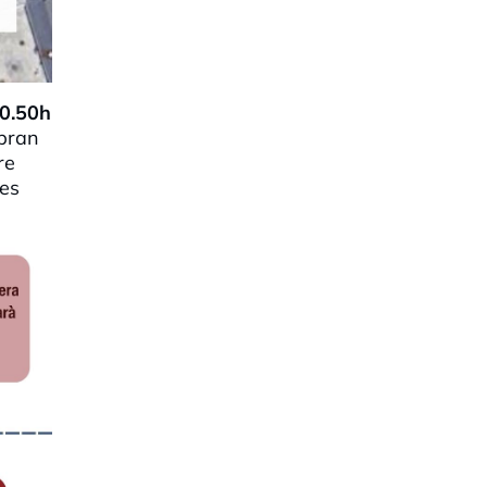
10.50h
ebran
re
 es