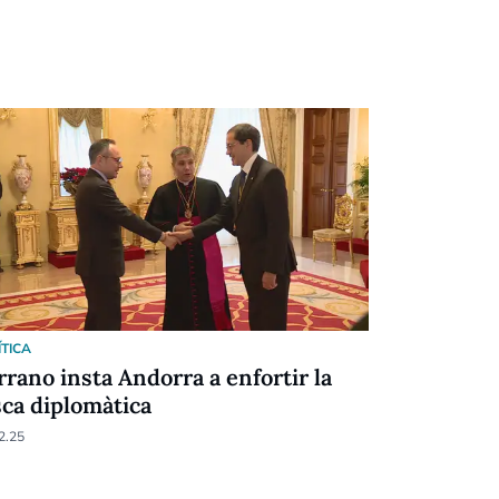
ÍTICA
POLÍTICA
rrano insta Andorra a enfortir la
Càlida be
sca diplomàtica
Serrano
2.25
26.06.25