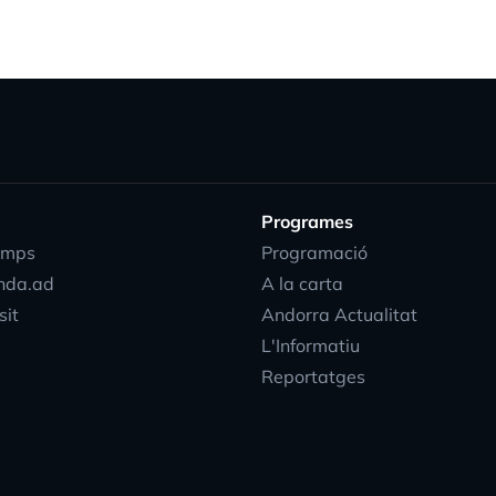
Programes
emps
Programació
nda.ad
A la carta
sit
Andorra Actualitat
L'Informatiu
Reportatges