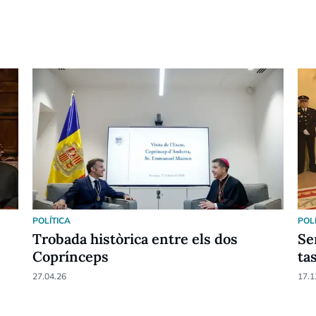
POLÍTICA
POL
Trobada històrica entre els dos
Se
Coprínceps
ta
27.04.26
17.1