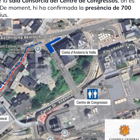
e la
sala Consòrcia del Centre de Congressos
, on es
De moment, hi ha confirmada la
presència de 700
ius.