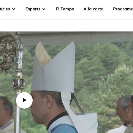
ícies
Esports
EI Temps
A la carta
Programa