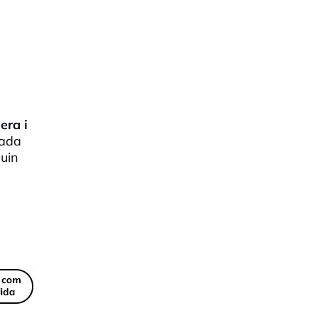
era i
nada
guin