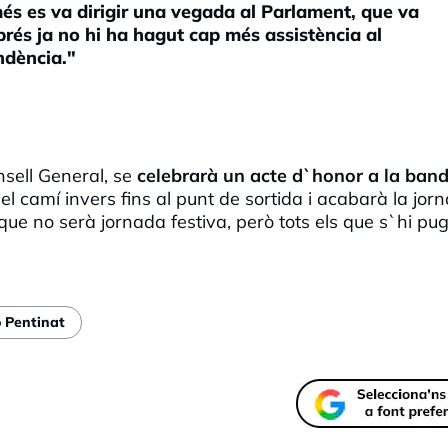
és es va dirigir una vegada al Parlament, que va
sprés ja no hi ha hagut cap més assistència al
ndència."
nsell General, se
celebrarà un acte d`honor a la band
l camí invers fins al punt de sortida i acabarà la jor
que no serà jornada festiva, però tots els que s`hi pu
o Pentinat