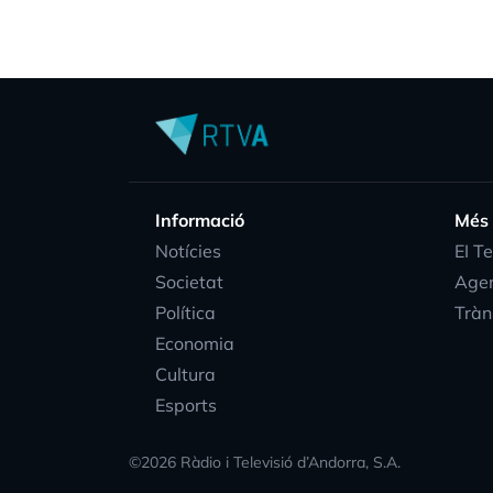
Informació
Més
Notícies
EI T
Societat
Age
Política
Tràn
Economia
Cultura
Esports
©
2026
Ràdio i Televisió d’Andorra, S.A.