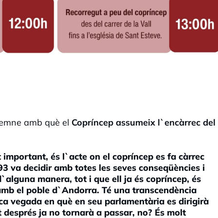
olemne amb què el
Copríncep assumeix l`encàrrec del
 important, és l`acte on el copríncep es fa càrrec
93 va decidir amb totes les seves conseqüències i
 d`alguna manera, tot i que ell ja és copríncep, és
 amb el poble d`Andorra. Té una transcendència
ica vegada en què en seu parlamentària es dirigirà
 després ja no tornarà a passar, no? És molt