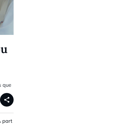
ou
s que
share
 part